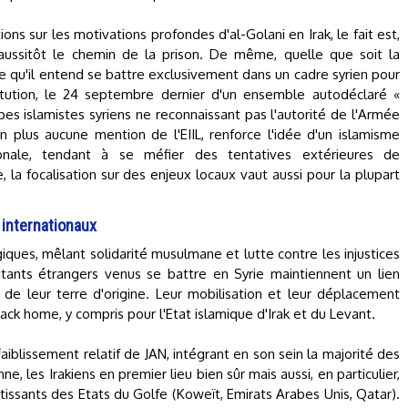
ons sur les motivations profondes d'al-Golani en Irak, le fait est,
e aussitôt le chemin de la prison. De même, quelle que soit la
re qu'il entend se battre exclusivement dans un cadre syrien pour
stitution, le 24 septembre dernier d'un ensemble autodéclaré «
pes islamistes syriens ne reconnaissant pas l'autorité de l'Armée
n plus aucune mention de l'EIIL, renforce l'idée d'un islamisme
ionale, tendant à se méfier des tentatives extérieures de
 la focalisation sur des enjeux locaux vaut aussi pour la plupart
 internationaux
ues, mêlant solidarité musulmane et lutte contre les injustices
litants étrangers venus se battre en Syrie maintiennent un lien
s de leur terre d'origine. Leur mobilisation et leur déplacement
k home, y compris pour l'Etat islamique d'Irak et du Levant.
faiblissement relatif de JAN, intégrant en son sein la majorité des
ne, les Irakiens en premier lieu bien sûr mais aussi, en particulier,
tissants des Etats du Golfe (Koweït, Emirats Arabes Unis, Qatar).