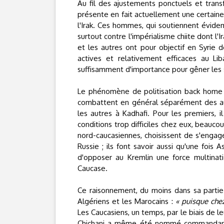
Au fil des ajustements ponctuels et trans
présente en fait actuellement une certaine
l'Irak. Ces hommes, qui soutiennent évidem
surtout contre l'impérialisme chiite dont l'I
et les autres ont pour objectif en Syrie d
actives et relativement efficaces au Lib
suffisamment d'importance pour gêner les
Le phénomène de politisation back home e
combattent en général séparément des autr
les autres à Kadhafi. Pour les premiers, il
conditions trop difficiles chez eux, beauc
nord-caucasiennes, choisissent de s'engage
Russie ; ils font savoir aussi qu'une fois
d'opposer au Kremlin une force multinati
Caucase.
Ce raisonnement, du moins dans sa partie p
Algériens et les Marocains :
« puisque chez
Les Caucasiens, un temps, par le biais de le
Chichani a même été nommé commandant d