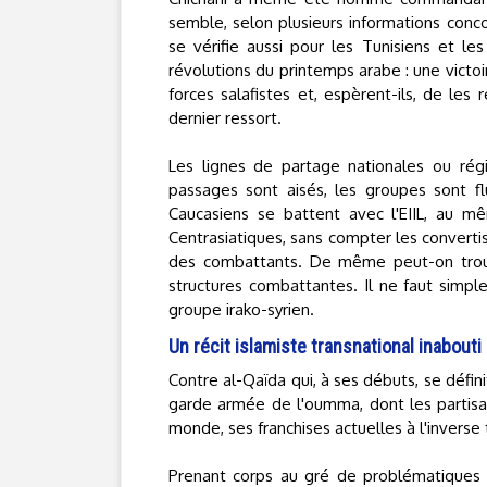
semble, selon plusieurs informations conco
se vérifie aussi pour les Tunisiens et les
révolutions du printemps arabe : une victoi
forces salafistes et, espèrent-ils, de les
dernier ressort.
Les lignes de partage nationales ou rég
passages sont aisés, les groupes sont f
Caucasiens se battent avec l'EIIL, au mêm
Centrasiatiques, sans compter les converti
des combattants. De même peut-on trouve
structures combattantes. Il ne faut simpl
groupe irako-syrien.
Un récit islamiste transnational inabouti
Contre al-Qaïda qui, à ses débuts, se défi
garde armée de l'oumma, dont les partisan
monde, ses franchises actuelles à l'inverse t
Prenant corps au gré de problématiques po