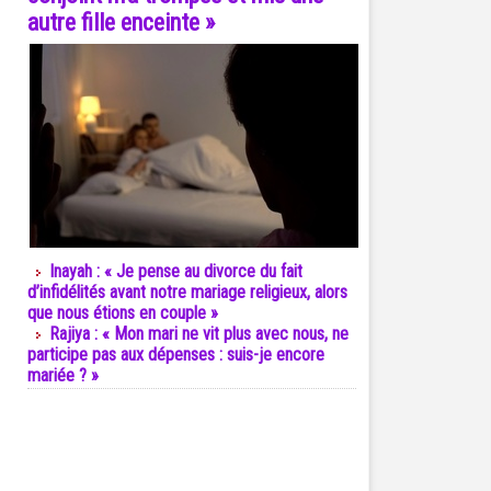
autre fille enceinte »
Inayah : « Je pense au divorce du fait
d’infidélités avant notre mariage religieux, alors
que nous étions en couple »
Rajiya : « Mon mari ne vit plus avec nous, ne
participe pas aux dépenses : suis-je encore
mariée ? »