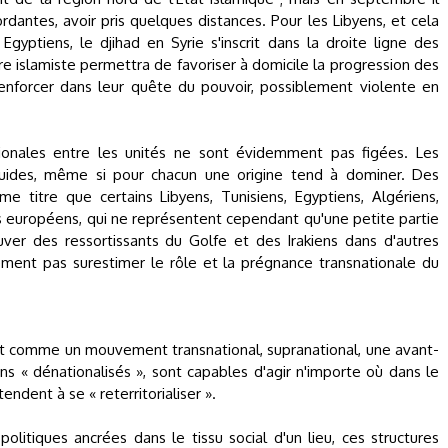
rdantes, avoir pris quelques distances. Pour les Libyens, et cela
 Egyptiens, le djihad en Syrie s'inscrit dans la droite ligne des
re islamiste permettra de favoriser à domicile la progression des
 renforcer dans leur quête du pouvoir, possiblement violente en
ionales entre les unités ne sont évidemment pas figées. Les
luides, même si pour chacun une origine tend à dominer. Des
e titre que certains Libyens, Tunisiens, Egyptiens, Algériens,
s européens, qui ne représentent cependant qu'une petite partie
r des ressortissants du Golfe et des Irakiens dans d'autres
ement pas surestimer le rôle et la prégnance transnationale du
nit comme un mouvement transnational, supranational, une avant-
s « dénationalisés », sont capables d'agir n'importe où dans le
endent à se « reterritorialiser ».
litiques ancrées dans le tissu social d'un lieu, ces structures