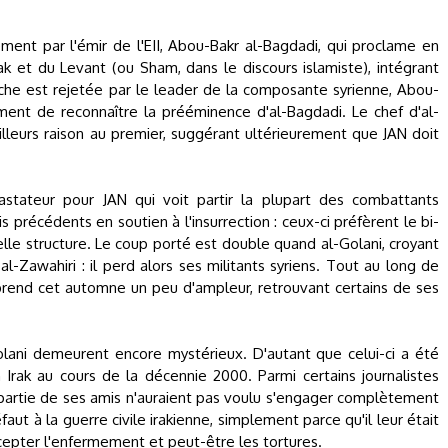
ement par l'émir de l'EII, Abou-Bakr al-Bagdadi, qui proclame en
k et du Levant (ou Sham, dans le discours islamiste), intégrant
e est rejetée par le leader de la composante syrienne, Abou-
ent de reconnaître la prééminence d'al-Bagdadi. Le chef d'al-
lleurs raison au premier, suggérant ultérieurement que JAN doit
astateur pour JAN qui voit partir la plupart des combattants
is précédents en soutien à l'insurrection : ceux-ci préfèrent le bi-
elle structure. Le coup porté est double quand al-Golani, croyant
 al-Zawahiri : il perd alors ses militants syriens. Tout au long de
 reprend cet automne un peu d'ampleur, retrouvant certains de ses
olani demeurent encore mystérieux. D'autant que celui-ci a été
n Irak au cours de la décennie 2000. Parmi certains journalistes
ne partie de ses amis n'auraient pas voulu s'engager complètement
faut à la guerre civile irakienne, simplement parce qu'il leur était
ccepter l'enfermement et peut-être les tortures.