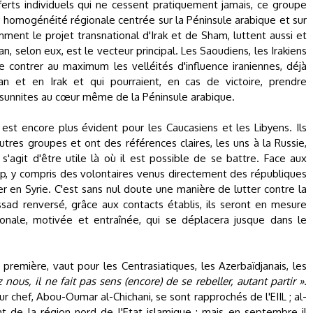
ferts individuels qui ne cessent pratiquement jamais, ce groupe
 homogénéité régionale centrée sur la Péninsule arabique et sur
ment le projet transnational d'Irak et de Sham, luttent aussi et
ran, selon eux, est le vecteur principal. Les Saoudiens, les Irakiens
e contrer au maximum les velléités d'influence iraniennes, déjà
an et en Irak et qui pourraient, en cas de victoire, prendre
 sunnites au cœur même de la Péninsule arabique.
st encore plus évident pour les Caucasiens et les Libyens. Ils
es groupes et ont des références claires, les uns à la Russie,
 s'agit d'être utile là où il est possible de se battre. Face aux
oup, y compris des volontaires venus directement des républiques
r en Syrie. C'est sans nul doute une manière de lutter contre la
 Assad renversé, grâce aux contacts établis, ils seront en mesure
onale, motivée et entraînée, qui se déplacera jusque dans le
remière, vaut pour les Centrasiatiques, les Azerbaïdjanais, les
 nous, il ne fait pas sens (encore) de se rebeller, autant partir »
.
ur chef, Abou-Oumar al-Chichani, se sont rapprochés de l'EIIL ; al-
e la région nord de l'Etat islamique ; mais en septembre il