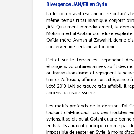
Divergence JAN/EII en Syrie
La fusion en avril est annoncée unilatéral
même temps l'Etat islamique conjoint d'Ira
JAN. Quasiment immédiatement, la démarch
Mohammed al-Golani qui refuse explicitem
Qaïda-mère, Ayman al-Zawahiri, donne d'ai
conserver une certaine autonomie.
L'effet sur le terrain est cependant dév
étrangers, volontaires arrivés au fil des mo
ou transnationalisme et rejoignent la nouv
limiter l'effusion, affirme son allégeance à
l'été 2013, JAN se trouve très affaibli. Il
anciens partisans syriens.
Les motifs profonds de la décision d'al-G
l'adjoint d'al-Bagdadi lors des troubles e
syriens, il se dit qu'al-Golani et une bon
en Irak. Ils auraient participé comme par dé
impossible de rester en Syrie, à moins d'a