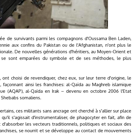
gnée de survivants parmi les compagnons d'Oussama Ben Laden,
nnie aux confins du Pakistan ou de l'Afghanistan, n'ont plus le
ionale. De nouvelles générations d'héritiers, au Moyen-Orient et
t, se sont emparées du symbole et de ses méthodes, le plus
ont choisi de revendiquer, chez eux, sur leur terre d'origine, le
 façonnant ainsi les franchises: al-Qaïda au Maghreb islamique
que (AQAP), al-Qaïda en Irak – devenu en octobre 2006 l'Etat
s Shebabs somaliens.
ertains, ces militants sans ancrage ont cherché à s'allier sur place
 qu'il s'agissait d'instrumentaliser, de phagocyter en fait, afin de
et d'absorber les vecteurs traditionnels, politiques et sociaux des
franchises, se nourrit et se développe au contact de mouvements