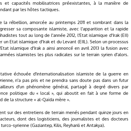
ais et capacités mobilisatrices préexistantes, à la manière de
ndant par les hôtes tactiques.
ue la rébellion, amorcée au printemps 2011 et sombrant dans la
gresser sa composante islamiste, avec l'apparition et la rapide
istes tout au long de l'année 2012, l'Etat islamique d'Irak (EII)
r un Etat islamique d'Irak et du Levant (EIIL). Selon un processus
l'Etat islamique d'Irak a ainsi annoncé en avril 2013 la fusion avec
armées islamistes les plus radicales sur le terrain syrien d'alors.
tative échouée d'internationalisation islamiste de la guerre en
syrienne, n'a pas pris et ne prendra sans doute pas dans un futur
d'ailleurs d'un phénomène général, partagé à degré divers par
lience politique du « local », qui aboutit en fait à une forme de
rd de la structure « al-Qaïda mère ».
ent sur des entretiens de terrain menés pendant quinze jours en
cteurs, dont des logisticiens, des journalistes et des docteurs
 turco-syrienne (Gaziantep, Kilis, Reyhanli et Antakya).