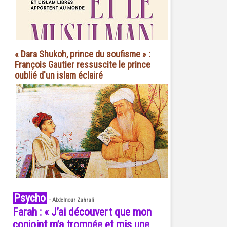
« Dara Shukoh, prince du soufisme » :
François Gautier ressuscite le prince
oublié d'un islam éclairé
Psycho
-
Abdelnour Zahrali
Farah : « J’ai découvert que mon
conjoint m’a trompée et mis une