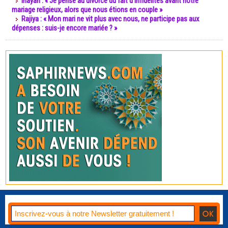
Inayah : « Je pense au divorce du fait d’infidélités avant notre
mariage religieux, alors que nous étions en couple »
Rajiya : « Mon mari ne vit plus avec nous, ne participe pas aux
dépenses : suis-je encore mariée ? »