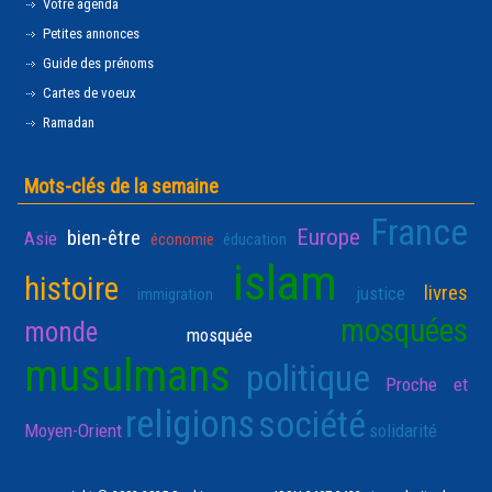
Votre agenda
Petites annonces
Guide des prénoms
Cartes de voeux
Ramadan
Mots-clés de la semaine
France
Europe
bien-être
Asie
économie
éducation
islam
histoire
livres
justice
immigration
mosquées
monde
mosquée
musulmans
politique
Proche et
religions
société
Moyen-Orient
solidarité