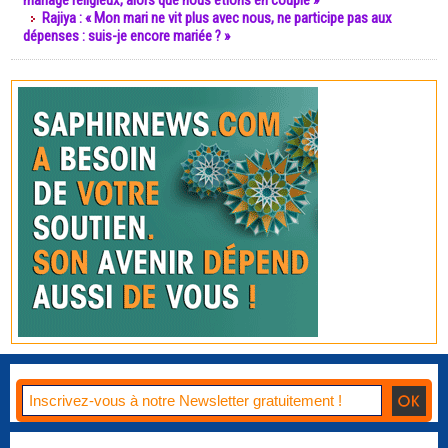
mariage religieux, alors que nous étions en couple »
Rajiya : « Mon mari ne vit plus avec nous, ne participe pas aux
dépenses : suis-je encore mariée ? »