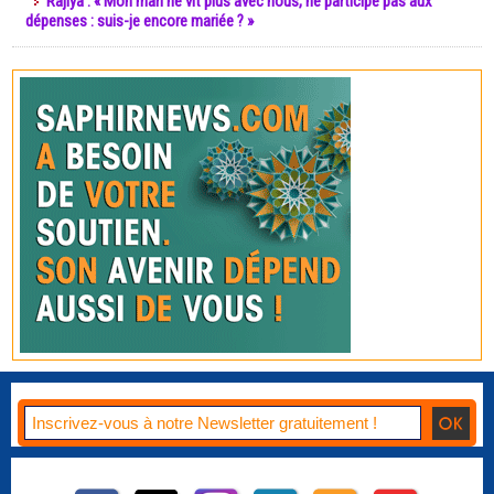
Rajiya : « Mon mari ne vit plus avec nous, ne participe pas aux
dépenses : suis-je encore mariée ? »