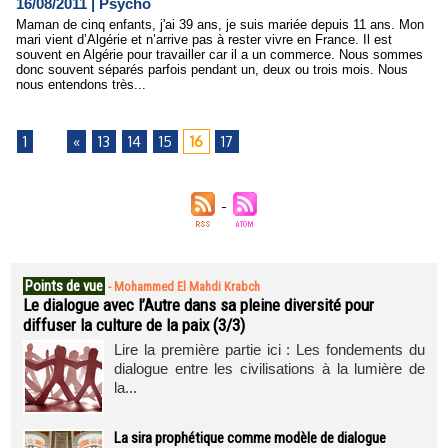
16/08/2011
|
Psycho
Maman de cinq enfants, j'ai 39 ans, je suis mariée depuis 11 ans. Mon
mari vient d’Algérie et n’arrive pas à rester vivre en France. Il est
souvent en Algérie pour travailler car il a un commerce. Nous sommes
donc souvent séparés parfois pendant un, deux ou trois mois. Nous
nous entendons très...
1
...
«
13
14
15
16
17
Points de vue
-
Mohammed El Mahdi Krabch
Le dialogue avec l’Autre dans sa pleine diversité pour
diffuser la culture de la paix (3/3)
Lire la première partie ici : Les fondements du
dialogue entre les civilisations à la lumière de
la...
La sira prophétique comme modèle de dialogue