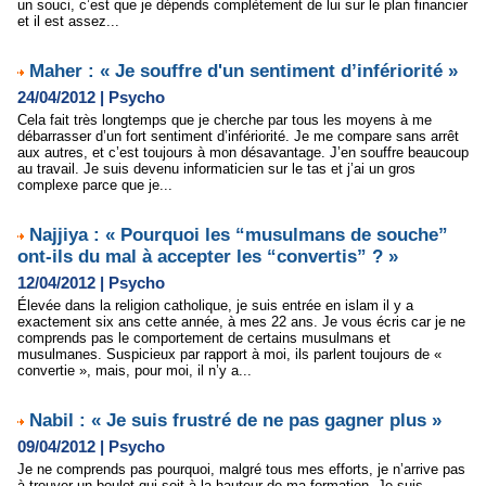
un souci, c’est que je dépends complètement de lui sur le plan financier
et il est assez...
Maher : « Je souffre d'un sentiment d’infériorité »
24/04/2012
|
Psycho
Cela fait très longtemps que je cherche par tous les moyens à me
débarrasser d’un fort sentiment d’infériorité. Je me compare sans arrêt
aux autres, et c’est toujours à mon désavantage. J’en souffre beaucoup
au travail. Je suis devenu informaticien sur le tas et j’ai un gros
complexe parce que je...
Najjiya : « Pourquoi les “musulmans de souche”
ont-ils du mal à accepter les “convertis” ? »
12/04/2012
|
Psycho
Élevée dans la religion catholique, je suis entrée en islam il y a
exactement six ans cette année, à mes 22 ans. Je vous écris car je ne
comprends pas le comportement de certains musulmans et
musulmanes. Suspicieux par rapport à moi, ils parlent toujours de «
convertie », mais, pour moi, il n’y a...
Nabil : « Je suis frustré de ne pas gagner plus »
09/04/2012
|
Psycho
Je ne comprends pas pourquoi, malgré tous mes efforts, je n’arrive pas
à trouver un boulot qui soit à la hauteur de ma formation. Je suis