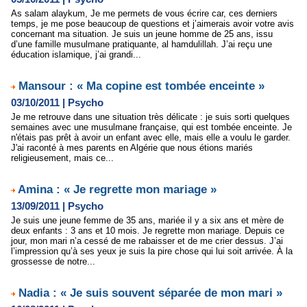
As salam alaykum, Je me permets de vous écrire car, ces derniers
temps, je me pose beaucoup de questions et j’aimerais avoir votre avis
concernant ma situation. Je suis un jeune homme de 25 ans, issu
d’une famille musulmane pratiquante, al hamdulillah. J’ai reçu une
éducation islamique, j’ai grandi...
Mansour : « Ma copine est tombée enceinte »
03/10/2011
|
Psycho
Je me retrouve dans une situation très délicate : je suis sorti quelques
semaines avec une musulmane française, qui est tombée enceinte. Je
n'étais pas prêt à avoir un enfant avec elle, mais elle a voulu le garder.
J'ai raconté à mes parents en Algérie que nous étions mariés
religieusement, mais ce...
Amina : « Je regrette mon mariage »
13/09/2011
|
Psycho
Je suis une jeune femme de 35 ans, mariée il y a six ans et mère de
deux enfants : 3 ans et 10 mois. Je regrette mon mariage. Depuis ce
jour, mon mari n’a cessé de me rabaisser et de me crier dessus. J’ai
l’impression qu’à ses yeux je suis la pire chose qui lui soit arrivée. À la
grossesse de notre...
Nadia : « Je suis souvent séparée de mon mari »