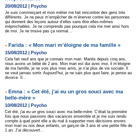
20/08/2012
|
Psycho
Je suis commerçant et mon métier me fait rencontrer des gens très
différents. Je ne peux m’empêcher de m’énerver contre les personnes
qui donnent des leçons autour d’elles sans être elles-mêmes
irréprochables. Je ne comprends pas pourquoi cela me met ainsi hors
de moi. Je ne trouve pas ça normal...
Farida : « Mon mari m’éloigne de ma famille »
15/08/2012
|
Psycho
Cela fait neuf ans que je connais mon mari. Mariés depuis cinq ans,
nous avons un bébé de 2 ans. Mon mari est dur avec moi, il m’éloigne
de ma famille, je ne vois plus mes amis, je n’ai plus de vie sociale. Il
ne veut jamais sortir. Aujourd’hui, je ne sais plus quoi faire, je pense au
divorce. Il...
Emna : « Cet été, j'ai eu un gros souci avec ma
belle-mère »
10/08/2012
|
Psycho
Cet été, j'ai eu un gros souci avec ma belle-mère. C’était la première
fois que nous passions des vacances ensemble et je me suis rendu
compte à quel point elle a du mal à supporter mes décisions envers
mon mari ou nos deux enfants, un garçon de 3 ans et une petite fille de
1 an. J’ai découvert...