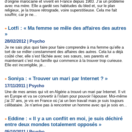
d’origine marocaine et vivent en France depuis 1983. J’ai un problème
avec ma mère. Elle a gardé ses habitudes du bled et, sur le plan
religieux, je la trouve rétrograde, voire superstitieuse. Cela me fait
souffrir, car je ne...
Lotfi : « Ma femme se mêle des affaires des autres
»
28/02/2012
|
Psycho
Je ne sais plus quoi faire pour faire comprendre à ma femme qu’elle a
tort de se mêler constamment des affaires des autres. Cela lui a déjà
coûté cher, elle s’est fâchée avec ses sœurs, ses parents et
maintenant c’est ma famille qui commence à la trouver trop curieuse.
Elle est incorrigible, je...
Soniya : « Trouver un mari par Internet ? »
17/11/2011
|
Psycho
Une de mes amies qui vit en Algérie a trouvé un mari par Internet. Il vit
en Europe et va se convertir à l’islam pour pouvoir l’épouser. Moi-même
j’ai 37 ans, je vis en France où j’ai un bon travail mais je suis toujours
célibataire. Je n’arrive pas à rencontrer un homme avec qui je sois en...
Eddine : « Il y a un conflit en moi, je suis déchiré
entre deux mondes totalement opposés »
05/10/2011
|
Psycho