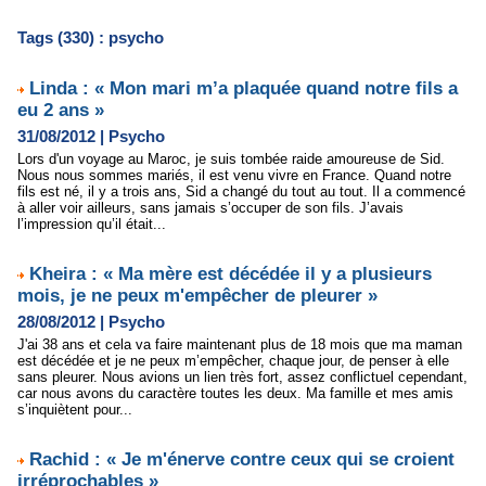
Tags (330) : psycho
Linda : « Mon mari m’a plaquée quand notre fils a
eu 2 ans »
31/08/2012
|
Psycho
Lors d'un voyage au Maroc, je suis tombée raide amoureuse de Sid.
Nous nous sommes mariés, il est venu vivre en France. Quand notre
fils est né, il y a trois ans, Sid a changé du tout au tout. Il a commencé
à aller voir ailleurs, sans jamais s’occuper de son fils. J’avais
l’impression qu’il était...
Kheira : « Ma mère est décédée il y a plusieurs
mois, je ne peux m'empêcher de pleurer »
28/08/2012
|
Psycho
J'ai 38 ans et cela va faire maintenant plus de 18 mois que ma maman
est décédée et je ne peux m’empêcher, chaque jour, de penser à elle
sans pleurer. Nous avions un lien très fort, assez conflictuel cependant,
car nous avons du caractère toutes les deux. Ma famille et mes amis
s’inquiètent pour...
Rachid : « Je m'énerve contre ceux qui se croient
irréprochables »