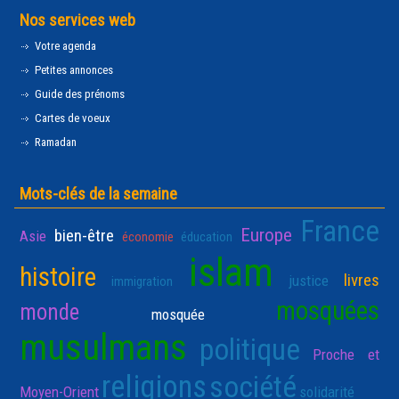
Nos services web
Votre agenda
Petites annonces
Guide des prénoms
Cartes de voeux
Ramadan
Mots-clés de la semaine
France
Europe
bien-être
Asie
économie
éducation
islam
histoire
livres
justice
immigration
mosquées
monde
mosquée
musulmans
politique
Proche et
religions
société
Moyen-Orient
solidarité