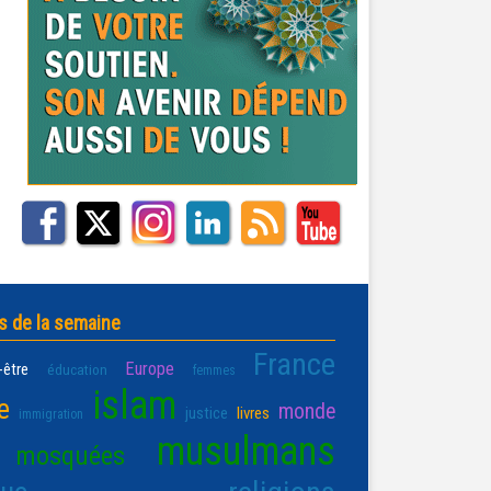
s de la semaine
France
Europe
-être
éducation
femmes
islam
e
monde
justice
livres
immigration
musulmans
mosquées