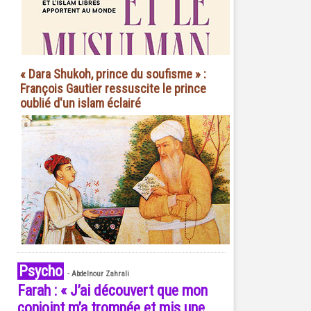
« Dara Shukoh, prince du soufisme » :
François Gautier ressuscite le prince
oublié d'un islam éclairé
Psycho
-
Abdelnour Zahrali
Farah : « J’ai découvert que mon
conjoint m’a trompée et mis une