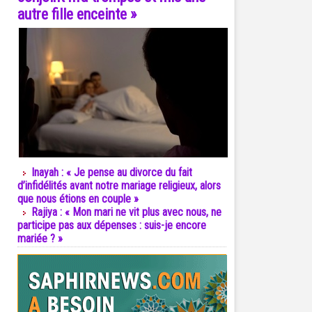
autre fille enceinte »
Inayah : « Je pense au divorce du fait
d’infidélités avant notre mariage religieux, alors
que nous étions en couple »
Rajiya : « Mon mari ne vit plus avec nous, ne
participe pas aux dépenses : suis-je encore
mariée ? »