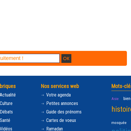
briques
Nos services web
Mots-clé
Actualité
Votre agenda
bien
Asie
Culture
Petites annonces
histoir
Débats
Guide des prénoms
Santé
Cartes de voeux
mosquée
Vidéos
Ramadan