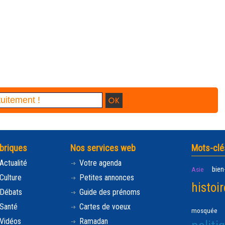
briques
Nos services web
Mots-clé
Actualité
Votre agenda
bien
Asie
Culture
Petites annonces
histoir
Débats
Guide des prénoms
Santé
Cartes de voeux
mosquée
Vidéos
Ramadan