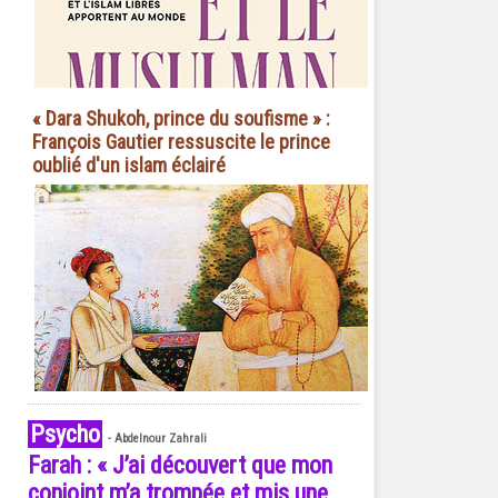
« Dara Shukoh, prince du soufisme » :
François Gautier ressuscite le prince
oublié d'un islam éclairé
Psycho
-
Abdelnour Zahrali
Farah : « J’ai découvert que mon
conjoint m’a trompée et mis une