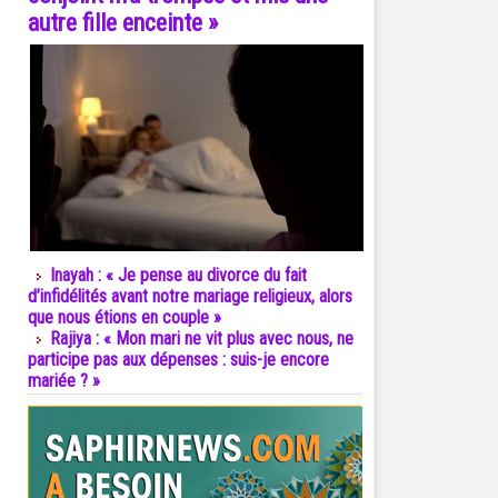
autre fille enceinte »
Inayah : « Je pense au divorce du fait
d’infidélités avant notre mariage religieux, alors
que nous étions en couple »
Rajiya : « Mon mari ne vit plus avec nous, ne
participe pas aux dépenses : suis-je encore
mariée ? »