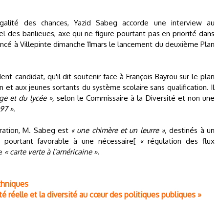
Egalité des chances, Yazid Sabeg accorde une interview au
iel des banlieues, axe qui ne figure pourtant pas en priorité dans
oncé à Villepinte dimanche 11mars le lancement du deuxième Plan
nt-candidat, qu'il dit soutenir face à François Bayrou sur le plan
 et aux jeunes sortants du système scolaire sans qualification. Il
ge et du lycée »,
selon le Commissaire à la Diversité et non une
97 »
.
gration, M. Sabeg est
« une chimère et un leurre »,
destinés à un
it pourtant favorable à une nécessaire[ « régulation des flux
ne
« carte verte à l'américaine ».
thniques
lité réelle et la diversité au cœur des politiques publiques »