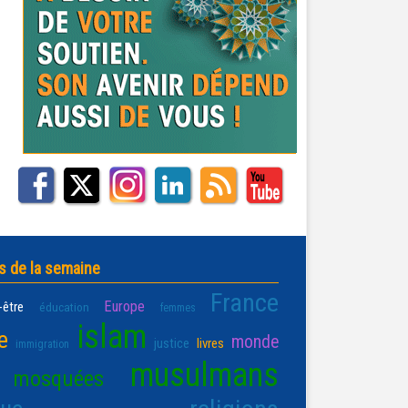
s de la semaine
France
Europe
-être
éducation
femmes
islam
e
monde
justice
livres
immigration
musulmans
mosquées