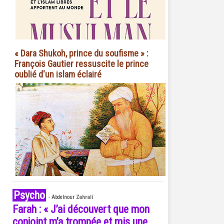
« Dara Shukoh, prince du soufisme » :
François Gautier ressuscite le prince
oublié d'un islam éclairé
Psycho
-
Abdelnour Zahrali
Farah : « J’ai découvert que mon
conjoint m’a trompée et mis une