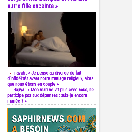
autre fille enceinte »
Inayah : « Je pense au divorce du fait
d’infidélités avant notre mariage religieux, alors
que nous étions en couple »
Rajiya : « Mon mari ne vit plus avec nous, ne
participe pas aux dépenses : suis-je encore
mariée ? »