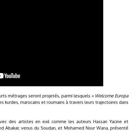
ourts métrages seront projetés, parmi lesquels
« Welcome Europa
nes kurdes, marocains et roumains à travers leurs trajectoires dans
 avec des artistes en exil comme les auteurs Hassan Yacine et
ed Abakar, venus du Soudan, et Mohamed Nour Wana, présenté