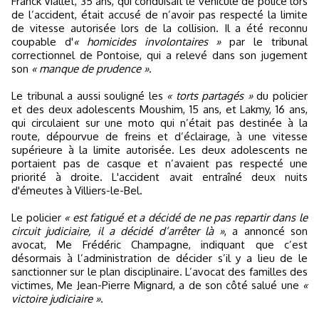
Franck Viallet, 35 ans, qui conduisait le véhicule de police lors
de l’accident, était accusé de n’avoir pas respecté la limite
de vitesse autorisée lors de la collision. Il a été reconnu
coupable d'
« homicides involontaires »
par le tribunal
correctionnel de Pontoise, qui a relevé dans son jugement
son
« manque de prudence »
.
Le tribunal a aussi souligné les
« torts partagés »
du policier
et des deux adolescents Moushim, 15 ans, et Lakmy, 16 ans,
qui circulaient sur une moto qui n’était pas destinée à la
route, dépourvue de freins et d’éclairage, à une vitesse
supérieure à la limite autorisée. Les deux adolescents ne
portaient pas de casque et n’avaient pas respecté une
priorité à droite. L'accident avait entraîné deux nuits
d'émeutes à Villiers-le-Bel.
Le policier
« est fatigué et a décidé de ne pas repartir dans le
circuit judiciaire, il a décidé d’arrêter là »
, a annoncé son
avocat, Me Frédéric Champagne, indiquant que c’est
désormais à l’administration de décider s’il y a lieu de le
sanctionner sur le plan disciplinaire. L’avocat des familles des
victimes, Me Jean-Pierre Mignard, a de son côté salué une
«
victoire judiciaire »
.