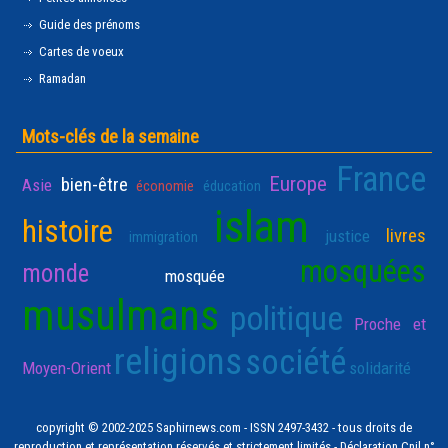
Guide des prénoms
Cartes de voeux
Ramadan
Mots-clés de la semaine
France
Europe
bien-être
Asie
économie
éducation
islam
histoire
livres
justice
immigration
mosquées
monde
mosquée
musulmans
politique
Proche et
religions
société
Moyen-Orient
solidarité
copyright © 2002-2025 Saphirnews.com - ISSN 2497-3432 - tous droits de
reproduction et représentation réservés et strictement limités - Déclaration Cnil n°