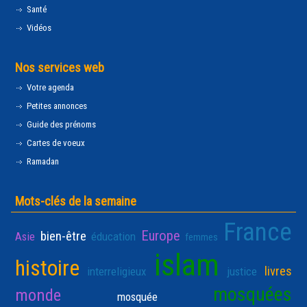
Santé
Vidéos
Nos services web
Votre agenda
Petites annonces
Guide des prénoms
Cartes de voeux
Ramadan
Mots-clés de la semaine
France
Europe
bien-être
Asie
éducation
femmes
islam
histoire
livres
interreligieux
justice
mosquées
monde
mosquée