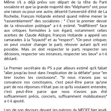
Même s'il a déjà prévu son départ de la tête du Parti
socialiste et que la grande majorité des "éléphants" ont, pour
une raison ou pour une autre, déserté l'université d'été de La
Rochelle, François Hollande entend quand même mener le
"rassemblement" des socialistes : " C'est le premier devoir
de la rénovation politique" a-t-il estimé. "Indifférent" face
aux critiques formulées à son égard, notamment celles
acerbes de Claude Allègre, François Hollande a appelé ses
camarades à la "loyauté" et au "respect". "On peut critiquer,
on peut vouloir changer le parti, rénover autant qu'il est
possible. Mais on doit respecter le parti, respecter ses
décisions, respecter ses instances, respecter ses lieux" a-t-il
déclaré.
Le Premier secrétaire du PS a par ailleurs estimé qu'il fallait
"aller jusqu'au bout dans l'explication de la défaite" pour "en
tirer toutes les conclusions". "Si nous n'avons pas su
convaincre nos concitoyens, c'est peut-être parce qu'une
part de nos réponses n'était pas ce qu'ils voulaient entendre,
c'est peut-être parce que nous n'avons pas été
suffisamment précis, concrets, suffisamment mobilisateurs"
a-t-il ajouté.
Lors de son discours devant les patrons du MEDEF hier jeudi,