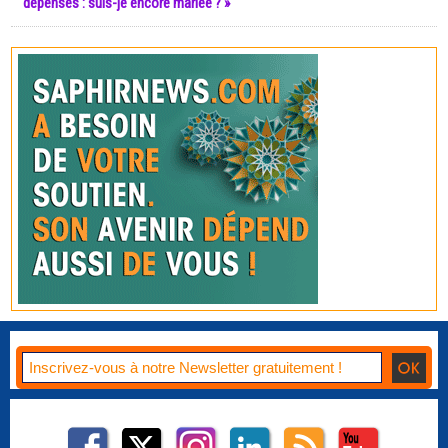
dépenses : suis-je encore mariée ? »