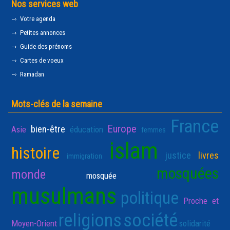
Nos services web
Votre agenda
Petites annonces
Guide des prénoms
Cartes de voeux
Ramadan
Mots-clés de la semaine
France
Europe
bien-être
Asie
éducation
femmes
islam
histoire
justice
livres
immigration
mosquées
monde
mosquée
musulmans
politique
Proche et
religions
société
Moyen-Orient
solidarité