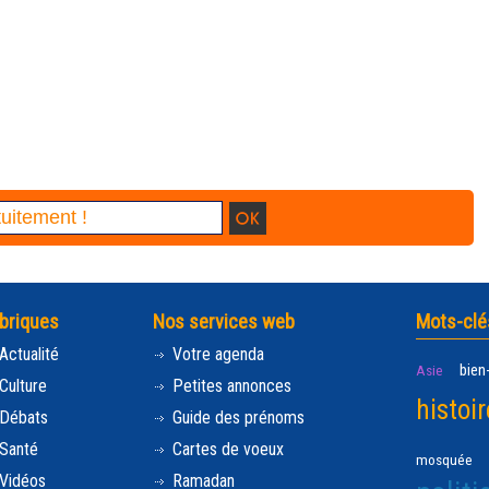
briques
Nos services web
Mots-clé
Actualité
Votre agenda
bien
Asie
Culture
Petites annonces
histoir
Débats
Guide des prénoms
Santé
Cartes de voeux
mosquée
Vidéos
Ramadan