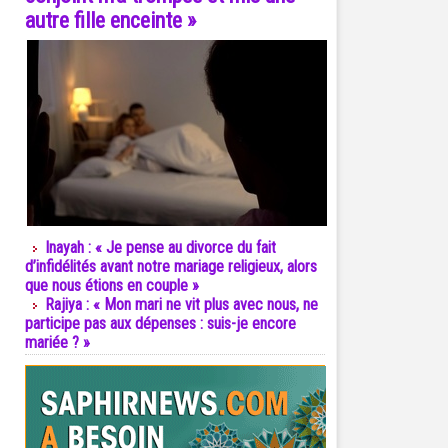
autre fille enceinte »
Inayah : « Je pense au divorce du fait
d’infidélités avant notre mariage religieux, alors
que nous étions en couple »
Rajiya : « Mon mari ne vit plus avec nous, ne
participe pas aux dépenses : suis-je encore
mariée ? »