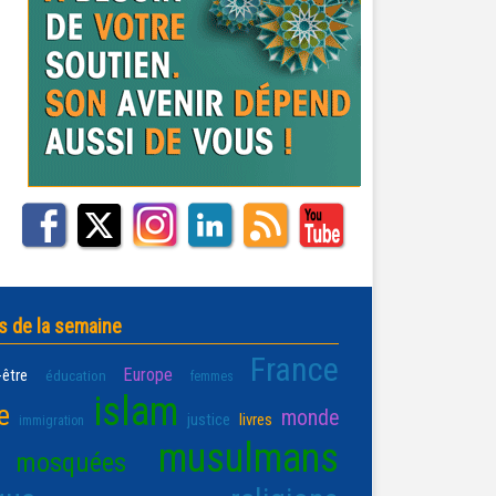
s de la semaine
France
Europe
-être
éducation
femmes
islam
e
monde
justice
livres
immigration
musulmans
mosquées