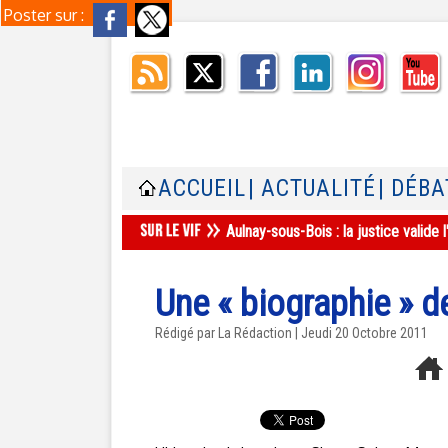
Poster sur :
ACCUEIL
| ACTUALITÉ
| DÉBA
Aulnay-sous-Bois : la justice valid
Une « biographie » d
Rédigé par La Rédaction | Jeudi 20 Octobre 2011