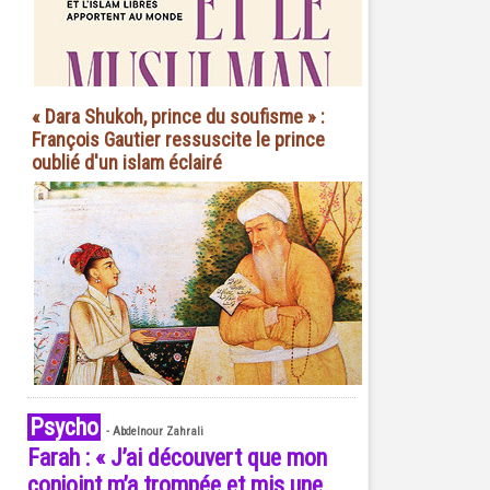
« Dara Shukoh, prince du soufisme » :
François Gautier ressuscite le prince
oublié d'un islam éclairé
Psycho
-
Abdelnour Zahrali
Farah : « J’ai découvert que mon
conjoint m’a trompée et mis une