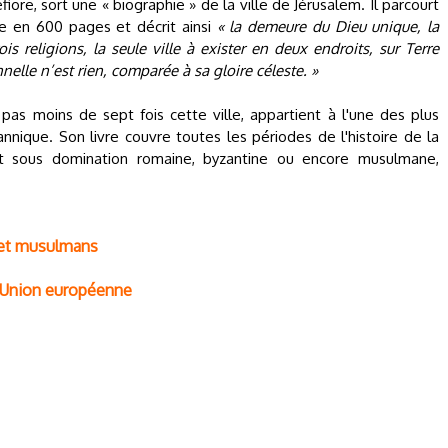
ore, sort une « biographie » de la ville de Jérusalem. Il parcourt
inte en 600 pages et décrit ainsi
« la demeure du Dieu unique, la
s religions, la seule ville à exister en deux endroits, sur Terre
nelle n’est rien, comparée à sa gloire céleste. »
 pas moins de sept fois cette ville, appartient à l'une des plus
ritannique. Son livre couvre toutes les périodes de l'histoire de la
ent sous domination romaine, byzantine ou encore musulmane,
s et musulmans
 l'Union européenne