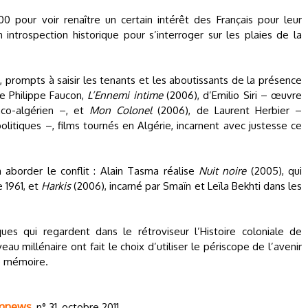
0 pour voir renaître un certain intérêt des Français pour leur
introspection historique pour s’interroger sur les plaies de la
s, prompts à saisir les tenants et les aboutissants de la présence
e Philippe Faucon,
L’Ennemi intime
(2006), d’Emilio Siri – œuvre
anco-algérien –, et
Mon Colonel
(2006), de Laurent Herbier –
 politiques –, films tournés en Algérie, incarnent avec justesse ce
 à aborder le conflit : Alain Tasma réalise
Nuit noire
(2005), qui
e 1961, et
Harkis
(2006), incarné par Smaïn et Leïla Bekhti dans les
es qui regardent dans le rétroviseur l’Histoire coloniale de
u millénaire ont fait le choix d’utiliser le périscope de l’avenir
de mémoire.
mnews
, n° 31, octobre 2011.