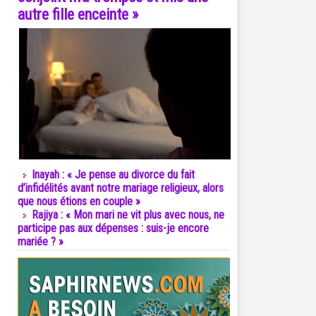
autre fille enceinte »
Inayah : « Je pense au divorce du fait
d’infidélités avant notre mariage religieux, alors
que nous étions en couple »
Rajiya : « Mon mari ne vit plus avec nous, ne
participe pas aux dépenses : suis-je encore
mariée ? »