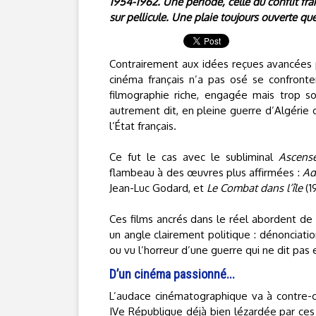
1954-1962. Une période, celle du conflit fran
sur pellicule. Une plaie toujours ouverte qu
Contrairement aux idées reçues avancées pa
cinéma français n’a pas osé se confronte
filmographie riche, engagée mais trop 
autrement dit, en pleine guerre d’Algérie 
l’État français.
Ce fut le cas avec le subliminal
Ascense
flambeau à des œuvres plus affirmées :
Adi
Jean-Luc Godard, et
Le Combat dans l’île
(19
Ces films ancrés dans le réel abordent de 
un angle clairement politique : dénonciati
ou vu l’horreur d’une guerre qui ne dit pas
D’un cinéma passionné...
L’audace cinématographique va à contre-
IVe République déjà bien lézardée par ces 