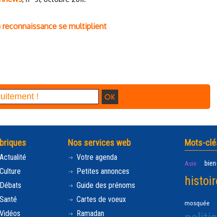
la reconnaissance se multiplient
briques
Nos services web
Mots-clé
Actualité
Votre agenda
bien
Asie
Culture
Petites annonces
histoir
Débats
Guide des prénoms
Santé
Cartes de voeux
mosquée
Vidéos
Ramadan