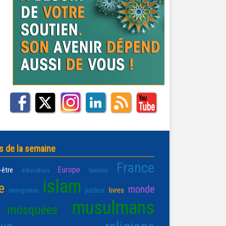
s de la semaine
France
Europe
-être
éducation
femmes
islam
e
monde
justice
livres
immigration
musulmans
mosquées