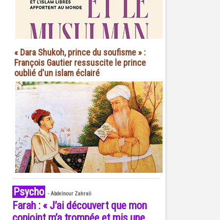
« Dara Shukoh, prince du soufisme » :
François Gautier ressuscite le prince
oublié d'un islam éclairé
Psycho
-
Abdelnour Zahrali
Farah : « J’ai découvert que mon
conjoint m’a trompée et mis une