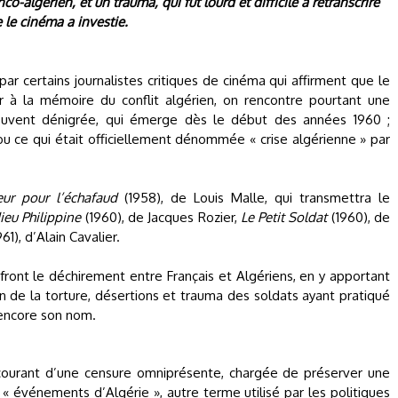
co-algérien, et un trauma, qui fut lourd et difficile à retranscrire
e le cinéma a investie.
r certains journalistes critiques de cinéma qui affirment que le
r à la mémoire du conflit algérien, on rencontre pourtant une
souvent dénigrée, qui émerge dès le début des années 1960 ;
ou ce qui était officiellement dénommée « crise algérienne » par
ur pour l’échafaud
(1958), de Louis Malle, qui transmettra le
eu Philippine
(1960), de Jacques Rozier,
Le Petit Soldat
(1960), de
61), d’Alain Cavalier.
front le déchirement entre Français et Algériens, en y apportant
on de la torture, désertions et trauma des soldats ayant pratiqué
 encore son nom.
courant d’une censure omniprésente, chargée de préserver une
« événements d’Algérie », autre terme utilisé par les politiques