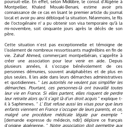
poursuit-elle. En effet, selon Midilibre, le consul d’Algérie à
Montpellier, Khaled Mouaki-Benani, estime avoir pris
connaissance de ce cas en lisant le premier article du journal
local et avoir pu ainsi débloqué la situation. Néanmoins, le fils
de l'octogénaire n' a pu obtenir son visa temporaire qu'à la
mi-novembre, soit cinquante jours après le décès de son
père.
Cette situation n’est pas exceptionnelle et témoigne de
l’isolement de nombreux ressortissants maghrébins en fin de
vie. Zahaf Ahmed, commerçant montpelliérain, s’apprête à
créer une association pour leur venir en aide. Depuis
plusieurs années, il s’occupe bénévolement de ces
personnes démunies, souvent analphabètes et de plus en
plus seules. Il les aide dans leurs démarches administratives
et quotidiennes. “
Les autorités ne veulent pas simplifier les
démarches. Pourtant, ces personnes-là ont travaillé toutes
leur vie en France. Si elles partent, elles risquent de perdre
leur retraite alors qu’il s’agit là d’un droit acquis
” explique t-
il à Saphirnews. “
L’ Etat refuse aussi les visas pour que leurs
enfants viennent en France s’occuper de leurs parents, et ce,
malgré une procédure médicale légale par exemple
”
[demande expresse du médecin, ndlr] déplore ce français
d’origine algérienne. “
Notre association doit permettre aux