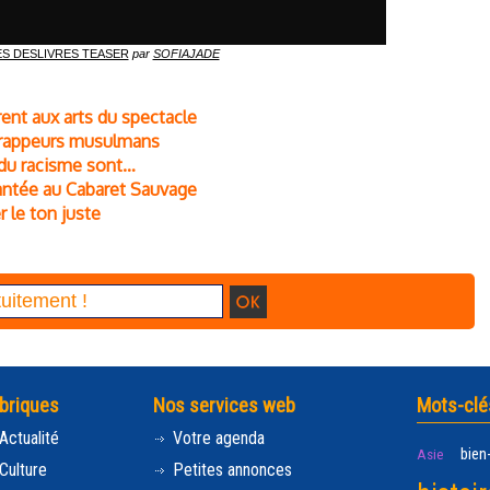
S DESLIVRES TEASER
par
SOFIAJADE
rent aux arts du spectacle
s rappeurs musulmans
 du racisme sont…
hantée au Cabaret Sauvage
r le ton juste
briques
Nos services web
Mots-clé
Actualité
Votre agenda
bien
Asie
Culture
Petites annonces