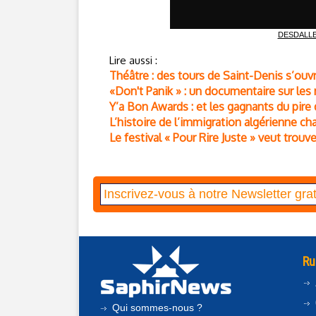
DESDALLE
Lire aussi :
Théâtre : des tours de Saint-Denis s’ouv
«Don't Panik » : un documentaire sur le
Y’a Bon Awards : et les gagnants du pire
L’histoire de l’immigration algérienne c
Le festival « Pour Rire Juste » veut trouve
Ru
Qui sommes-nous ?