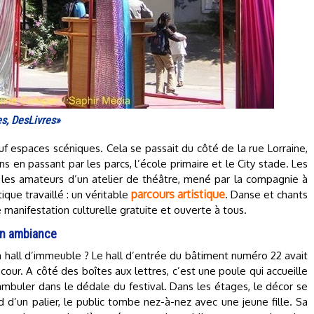
es, DesLivres»
uf espaces scéniques. Cela se passait du côté de la rue Lorraine,
s en passant par les parcs, l’école primaire et le City stade. Les
 les amateurs d’un atelier de théâtre, mené par la compagnie à
parcours artistique
que travaillé : un véritable
. Danse et chants
anifestation culturelle gratuite et ouverte à tous.
on ambiance
 hall d’immeuble ? Le hall d’entrée du bâtiment numéro 22 avait
cour. A côté des boîtes aux lettres, c’est une poule qui accueille
ambuler dans le dédale du festival. Dans les étages, le décor se
 d’un palier, le public tombe nez-à-nez avec une jeune fille. Sa