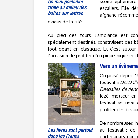
scène éphémère 
Un mini poulailler
trône au milieu des
escaliers. Elle d
boîtes aux lettres
afghane récemmen
exigus de la cité.
Au pied des tours, l’ambiance est conv
spécialement destinés, construisent des b
foot géant en plastique. Et c’est autour
l’occasion de profiter d’un pique-nique et 
Vers un évènemen
Organisé depuis 19
festival
« DesDalle
Desdalles devienne
Jozé, metteur en 
festival se tient
profiter des beaux
De nombreuses inst
au festival : d
Les livres sont partout
dans les Francs-
partenariats qui