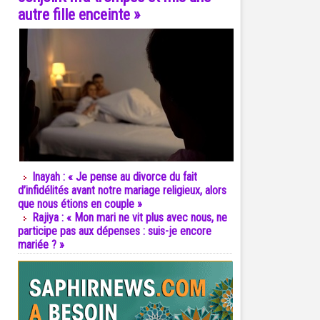
autre fille enceinte »
Inayah : « Je pense au divorce du fait
d’infidélités avant notre mariage religieux, alors
que nous étions en couple »
Rajiya : « Mon mari ne vit plus avec nous, ne
participe pas aux dépenses : suis-je encore
mariée ? »