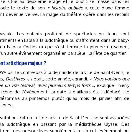
se situe au deuxième étage et le public se masse dans les
éroule le texte de son
« histoire oubliée »
, celle d’une femme
t devenue veuve. La magie du théâtre opère dans les recoins
iviale. Les enfants profitent de spectacles qui leurs sont
âtiments en kapla à la ludothèque ou s’affrontent dans un baby-
 du Falbala Orchestra que s’est terminé la journée du samedi,
d’un autre évènement organisé en parallèle : la Fête de quartier.
t artistique majeur ?
99 par le Contre-pas à la demande de la ville de Saint-Denis, le
s, DesLivres »
, s’était, cette année, agrandi.
« Nous voulons que
 un vrai festival, avec plusieurs temps forts »
, explique Thierry
scène de l’évènement. La date a d’ailleurs était déplacé : le
 désormais au printemps plutôt qu’au mois de janvier, afin de
 jours.
itutions culturelles de la ville de Saint-Denis se sont associées
e la ludothèque en passant par la médiathèque Ulysse. Des
 offrent des perspectives supplémentaires à cet évènement qui