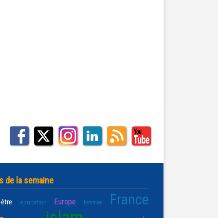
s de la semaine
France
Europe
-être
éducation
femmes