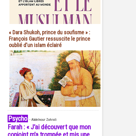
« Dara Shukoh, prince du soufisme » :
François Gautier ressuscite le prince
oublié d'un islam éclairé
Psycho
-
Abdelnour Zahrali
Farah : « J’ai découvert que mon
conjoint m’a trompée et mis une