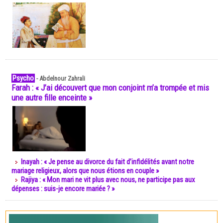
Psycho
-
Abdelnour Zahrali
Farah : « J’ai découvert que mon conjoint m’a trompée et mis
une autre fille enceinte »
Inayah : « Je pense au divorce du fait d’infidélités avant notre
mariage religieux, alors que nous étions en couple »
Rajiya : « Mon mari ne vit plus avec nous, ne participe pas aux
dépenses : suis-je encore mariée ? »