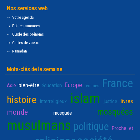
Nos services web
Votre agenda
Petites annonces
Guide des prénoms
Cartes de voeux
Ramadan
Mots-clés de la semaine
France
Europe
bien-être
Asie
éducation
femmes
islam
histoire
livres
interreligieux
justice
mosquées
monde
mosquée
musulmans
politique
Proche et