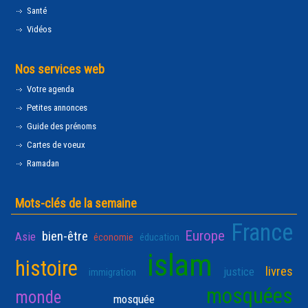
Santé
Vidéos
Nos services web
Votre agenda
Petites annonces
Guide des prénoms
Cartes de voeux
Ramadan
Mots-clés de la semaine
France
Europe
bien-être
Asie
économie
éducation
islam
histoire
livres
justice
immigration
mosquées
monde
mosquée