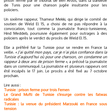
prison ferme par le tribunal de Ben Arous, dans la banlieue
de Tunis pour une chanson jugée insultante pour les
policiers.
Un sixième rappeur, Thameur Mekki, qui dirige le comité de
soutien de Weld El 15, a choisi de ne pas répondre à la
convocation, tout comme la journaliste franco-tunisienne,
Hind Meddeb, poursuivie également pour outrages à des
policiers après le verdict du procès de Weld El 15.
Elle a préféré fuir la Tunisie pour se rendre en France la
veille.
« J’ai quitté mon pays, car je n’ai plus confiance dans la
Tunisie d’aujourd’hui où pour une chanson, on condamne un
rappeur à deux ans de prison ferme »
, a précisé la journaliste
dans un communiqué. La journaliste et plusieurs rappeurs ont
été inculpés le 17 juin. Le procès a été fixé au 7 octobre
prochain.
Lire aussi :
Tunisie : prison ferme pour trois Femen
Le Grand Mufti de Tunisie s'insurge contre les fatwas
radicales
Tunisie : la venue du président Marzouki en France sous
tension