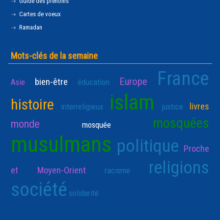
Guide des prénoms
Cartes de voeux
Ramadan
Mots-clés de la semaine
France
Europe
bien-être
Asie
éducation
islam
histoire
livres
interreligieux
justice
mosquées
monde
mosquée
musulmans
politique
Proche
religions
et Moyen-Orient
racisme
société
solidarité