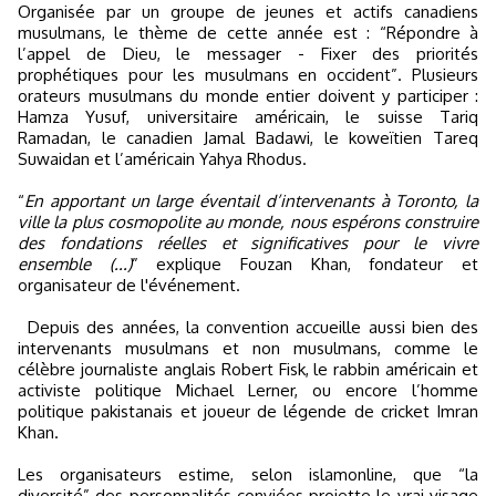
Organisée par un groupe de jeunes et actifs canadiens
musulmans, le thème de cette année est : “Répondre à
l’appel de Dieu, le messager - Fixer des priorités
prophétiques pour les musulmans en occident”. Plusieurs
orateurs musulmans du monde entier doivent y participer :
Hamza Yusuf, universitaire américain, le suisse Tariq
Ramadan, le canadien Jamal Badawi, le koweïtien Tareq
Suwaidan et l’américain Yahya Rhodus.
“
En apportant un large éventail d’intervenants à Toronto, la
ville la plus cosmopolite au monde, nous espérons construire
des fondations réelles et significatives pour le vivre
ensemble (...)
” explique Fouzan Khan, fondateur et
organisateur de l'événement.
Depuis des années, la convention accueille aussi bien des
intervenants musulmans et non musulmans, comme le
célèbre journaliste anglais Robert Fisk, le rabbin américain et
activiste politique Michael Lerner, ou encore l’homme
politique pakistanais et joueur de légende de cricket Imran
Khan.
Les organisateurs estime, selon islamonline, que “la
diversité” des personnalités conviées projette le vrai visage