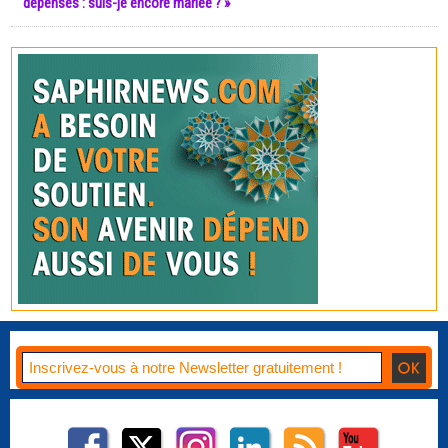
dépenses : suis-je encore mariée ? »