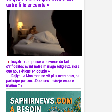
autre fille enceinte »
Inayah : « Je pense au divorce du fait
d’infidélités avant notre mariage religieux, alors
que nous étions en couple »
Rajiya : « Mon mari ne vit plus avec nous, ne
participe pas aux dépenses : suis-je encore
mariée ? »