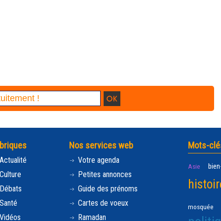
briques
Nos services web
Mots-clé
Actualité
Votre agenda
bien
Asie
Culture
Petites annonces
histoir
Débats
Guide des prénoms
Santé
Cartes de voeux
mosquée
Vidéos
Ramadan