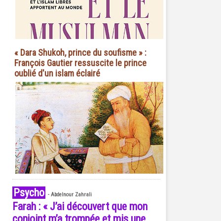
« Dara Shukoh, prince du soufisme » :
François Gautier ressuscite le prince
oublié d'un islam éclairé
Psycho
-
Abdelnour Zahrali
Farah : « J’ai découvert que mon
conjoint m’a trompée et mis une