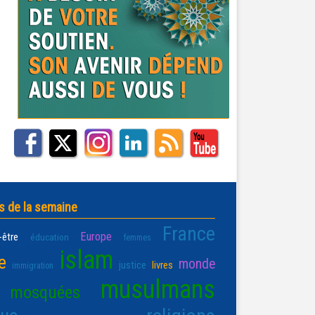
s de la semaine
France
Europe
-être
éducation
femmes
islam
e
monde
justice
livres
immigration
musulmans
mosquées