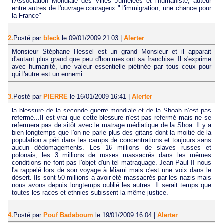
l'Association Mondiale des Villes Jumelées et l'humaniste, auteur
entre autres de l'ouvrage courageux " l'immigration, une chance pour
la France"
2.
Posté par
bleck
le 09/01/2009 21:03
|
Alerter
Monsieur Stéphane Hessel est un grand Monsieur et il apparait
d'autant plus grand que peu d'hommes ont sa franchise. Il s'exprime
avec humanité, une valeur essentielle piétinée par tous ceux pour
qui l'autre est un ennemi.
3.
Posté par
PIERRE
le 16/01/2009 16:41
|
Alerter
la blessure de la seconde guerre mondiale et de la Shoah n’est pas
refermé...Il est vrai que cette blessure n'est pas refermé mais ne se
refermera pas de sitôt avec le matrage médiatique de la Shoa. Il y a
bien longtemps que l'on ne parle plus des gitans dont la moitié de la
population a péri dans les camps de concentrations et toujours sans
aucun dédomagements. Les 16 millions de slaves russes et
polonais, les 3 millions de russes massacrés dans les mêmes
conditions ne font pas l'objet d'un tel matraquage. Jean-Paul II nous
l'a rappelé lors de son voyage à Miami mais c'est une voix dans le
désert. Ils sont 50 millions a avoir été massacrés par les nazis mais
nous avons depuis longtemps oublié les autres. Il serait temps que
toutes les races et ethnies subissent la même justice.
4.
Posté par
Pouf Badaboum
le 19/01/2009 16:04
|
Alerter