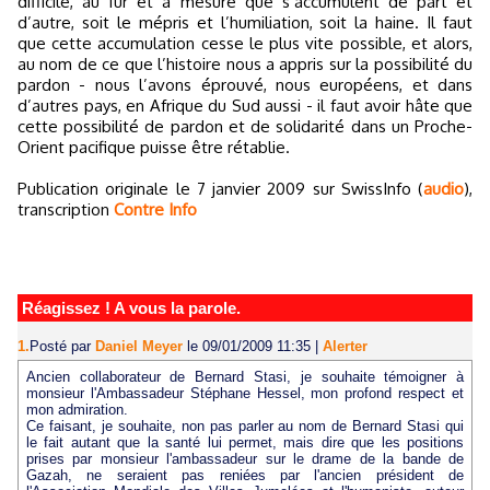
difficile, au fur et à mesure que s’accumulent de part et
d’autre, soit le mépris et l’humiliation, soit la haine. Il faut
que cette accumulation cesse le plus vite possible, et alors,
au nom de ce que l’histoire nous a appris sur la possibilité du
pardon - nous l’avons éprouvé, nous européens, et dans
d’autres pays, en Afrique du Sud aussi - il faut avoir hâte que
cette possibilité de pardon et de solidarité dans un Proche-
Orient pacifique puisse être rétablie.
Publication originale le 7 janvier 2009 sur SwissInfo (
audio
),
transcription
Contre Info
Réagissez ! A vous la parole.
1.
Posté par
Daniel Meyer
le 09/01/2009 11:35
|
Alerter
Ancien collaborateur de Bernard Stasi, je souhaite témoigner à
monsieur l'Ambassadeur Stéphane Hessel, mon profond respect et
mon admiration.
Ce faisant, je souhaite, non pas parler au nom de Bernard Stasi qui
le fait autant que la santé lui permet, mais dire que les positions
prises par monsieur l'ambassadeur sur le drame de la bande de
Gazah, ne seraient pas reniées par l'ancien président de