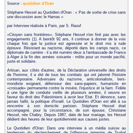
Source :
quotidien d'Oran
Stéphane Hessel au Quotidien d'Oran : « Pas de sortie de crise sans
une discussion avec le Hamas »
par Interview réalisée à Paris, par S. Raouf
«Citoyen sans frontières», Stéphane Hessel n'en finit pas avec les
engagements (1). A bientôt 92 ans, il continue à donner de la voix
chaque fois que la justice est agressée et le droit mis à rude
épreuve. Résistant au nazisme, déporté dans les camps nazis, ce
diplomate de carrière - il a été numéro deux à l'ambassade de France
à Alger à la fin des années soixante - milite pour un monde pacifié,
juste et solidaire.
Artisan, aux côtés d'autres, de la Déclaration universelle des droits
de l'homme, il a été de tous les combats qui ont jalonné l'histoire
contemporaine. Adversaire du nazisme, anticolonialiste, tiers-
mondiste exigeant, défenseur des sans-papiers, humaniste en
«croisade» permanente contre la misère, l'injustice et la faim. Fidèle
à une ligne de conduite vieille de plusieurs années, il oeuvre en
faveur du droit des Palestiniens à avoir leur Etat. Et dénonce, sans
jamais faillir, la politique d'Israël. Le Quotidien d'Oran est allé à sa
rencontre à son domicile parisien. Stéphane Hessel était
accompagné, pour la circonstance, de son épouse, Christiane
Hessel, née Chabry. Depuis 1987, date de leur mariage, les Hessel
dédient des heures de leur quotidienneté aux causes justes.
Le Quotidien d'Oran: Dans une interview à un média suisse au
lendemain du déclenchement de l'offensive terrestre de Tsahal