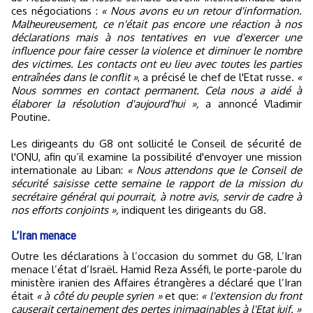
ces négociations :
« Nous avons eu un retour d'information.
Malheureusement, ce n'était pas encore une réaction à nos
déclarations mais à nos tentatives en vue d'exercer une
influence pour faire cesser la violence et diminuer le nombre
des victimes. Les contacts ont eu lieu avec toutes les parties
entraînées dans le conflit »
, a précisé le chef de l'Etat russe.
«
Nous sommes en contact permanent. Cela nous a aidé à
élaborer la résolution d'aujourd'hui »,
a annoncé Vladimir
Poutine.
Les dirigeants du G8 ont sollicité le Conseil de sécurité de
l'ONU, afin qu’il examine la possibilité d'envoyer une mission
internationale au Liban:
« Nous attendons que le Conseil de
sécurité saisisse cette semaine le rapport de la mission du
secrétaire général qui pourrait, à notre avis, servir de cadre à
nos efforts conjoints »,
indiquent les dirigeants du G8.
L’Iran menace
Outre les déclarations à l’occasion du sommet du G8, L’Iran
menace l’état d’Israël. Hamid Reza Asséfi, le porte-parole du
ministère iranien des Affaires étrangères a déclaré que l’Iran
était
« à côté du peuple syrien »
et que:
« l'extension du front
causerait certainement des pertes inimaginables à l'Etat juif. »