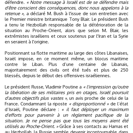
défendre.
« Notre message à Israël est de se défendre mais
d'être conscient des conséquences, donc nous appelons à la
retenue »,
a déclaré M. Bush à l'issue de son entretien avec
le Premier ministre britannique Tony Blair. Le président Bush
a tenu le Hezbollah responsable de la détérioration de la
situation au Proche-Orient, alors que selon M. Blair, les
extrémistes israéliens et ceux soutenus par l'Iran et la Syrie
en seraient à l'origine.
Positionnant sa flotte maritime au large des côtes Libanaises,
Israël impose, en ce moment même, un blocus maritime
contre le Liban. Plus d’une centaine de Libanais,
majoritairement des civils ont été tués et plus de 250
blessés, depuis le début des offensives israéliennes.
Le président Russe, Vladimir Poutine a
« l'impression qu'outre
la libération de ses militaires pris en otages, Israël poursuit
d'autres objectifs plus vastes »
, un avis proche de celui de la
France. Condamnant la riposte
« disproportionné »
de l’état
d’Israël, Poutine déclare :
« il faut déployer un maximum
d'efforts pour parvenir à un règlement pacifique de la
situation. Je ne pense pas que tous les moyens aient été
utilisés au Proche-Orient. »
Grâce à ses contacts au Hamas et
au Hezbollah, la Russie semble devenir incontournable dans