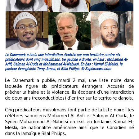
Le Danemark a émis une interdiction d'entrée sur son territoire contre six
prédicateurs dont cinq musulmans. De gauche à droite, en haut : Mohamed Al-
Arifi, Salman Al-Ouda et Mohammad Al-Nabulsi. En bas : Kamal El-Mekki, le
pasteur évangéliste Terry Jones, et Bilal Philips. © Saphirnews.com
Le Danemark a publié, mardi 2 mai, une liste noire dans
laquelle figure six prédicateurs étrangers. Accusés de
prêcher la haine et la violence, ils écopent d’une interdiction
de deux ans (reconductibles) d’entrer sur le territoire danois.
Cinq prédicateurs musulmans font partie de la liste noire : les
célèbres saoudiens Mohamed Al-Arifi et Salman Al-Ouda, le
Syrien Mohammad Al-Nabulsi en exil en Jordanie, Kamal El-
Mekki, de nationalité américaine ainsi que le Canadien né
dans la Jamaïque Bilal Philips.