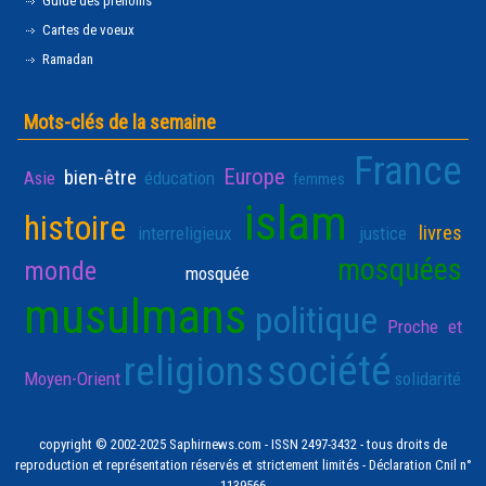
Guide des prénoms
Cartes de voeux
Ramadan
Mots-clés de la semaine
France
Europe
bien-être
Asie
éducation
femmes
islam
histoire
livres
interreligieux
justice
mosquées
monde
mosquée
musulmans
politique
Proche et
société
religions
Moyen-Orient
solidarité
copyright © 2002-2025 Saphirnews.com - ISSN 2497-3432 - tous droits de
reproduction et représentation réservés et strictement limités - Déclaration Cnil n°
1139566