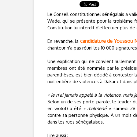
Le Conseil constitutionnel sénégalais a val
Wade, qui se présente pour la troisième foi
Constitution lui interdit d'effectuer plus d
candidature de Youssou 
En revanche, la
chanteur n'a pas réuni les 10 000 signatur
Une explication qui ne convient nullement à
membres ont été nommés par le président 
parenthèses, est bien décidé à contester la
nuit entière de violences à Dakar et dans pl
« Je n'ai jamais appelé à la violence, mais j
Selon un de ses porte-parole, le leader 
en wolof) a été
« malmené »
, samedi 28 
contre sa personne physique. A un mois de
dans les rues sénégalaises.
Lire aussi :