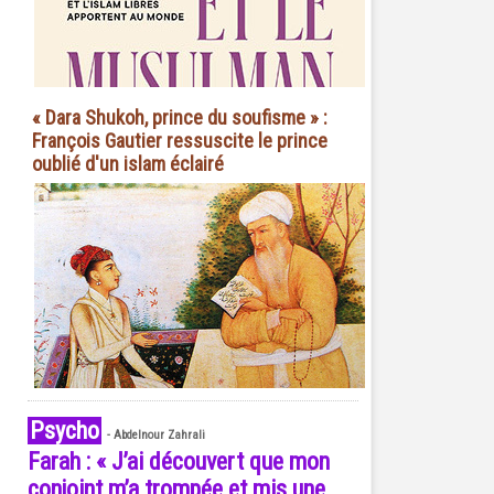
« Dara Shukoh, prince du soufisme » :
François Gautier ressuscite le prince
oublié d'un islam éclairé
Psycho
-
Abdelnour Zahrali
Farah : « J’ai découvert que mon
conjoint m’a trompée et mis une