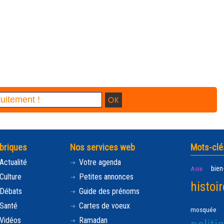
briques
Nos services web
Mots-clé
Actualité
Votre agenda
bien
Asie
Culture
Petites annonces
histoir
Débats
Guide des prénoms
Santé
Cartes de voeux
mosquée
Vidéos
Ramadan