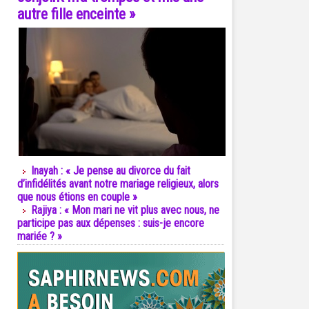
autre fille enceinte »
Inayah : « Je pense au divorce du fait
d’infidélités avant notre mariage religieux, alors
que nous étions en couple »
Rajiya : « Mon mari ne vit plus avec nous, ne
participe pas aux dépenses : suis-je encore
mariée ? »