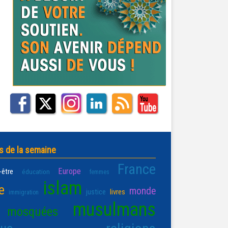
s de la semaine
France
Europe
-être
éducation
femmes
islam
e
monde
justice
livres
immigration
musulmans
mosquées