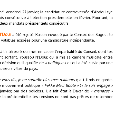
idé, vendredi 27 janvier, la candidature controversée d’Abdoulaye
s consécutive à l’élection présidentielle en février. Pourtant, la
e deux mandats présidentiels consécutifs.
N’Dour
a été rejeté. Raison invoqué par le Conseil des Sages : le
es valables exigées pour une candidature indépendante.
 l’intéressé qui met en cause l’impartialité du Conseil, dont les
sortant. Youssou N’Dour, qui a mis sa carrière musicale entre
 décision qu’il qualifie de
« politique »
et qui a été suivie par une
usieurs villes du pays.
e vous dis, je ne contrôle plus mes militants »
, a-t-il mis en garde.
du mouvement politique
« Fekke Maci Boolé »
(
« Je suis engagé »
janvier, par des policiers. Il a fait état à Dakar de
« menaces »
 la présidentielle, les tensions ne sont pas prêtes de retomber