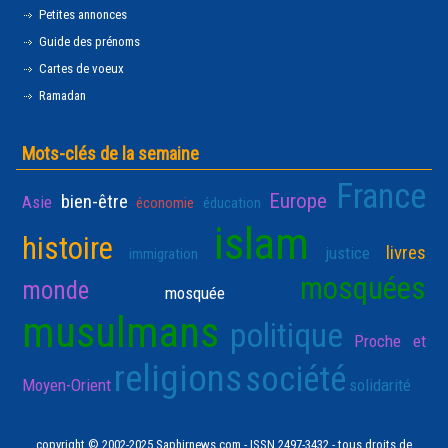
Petites annonces
Guide des prénoms
Cartes de voeux
Ramadan
Mots-clés de la semaine
France
Europe
bien-être
Asie
économie
éducation
islam
histoire
livres
justice
immigration
mosquées
monde
mosquée
musulmans
politique
Proche et
religions
société
Moyen-Orient
solidarité
copyright © 2002-2025 Saphirnews.com - ISSN 2497-3432 - tous droits de