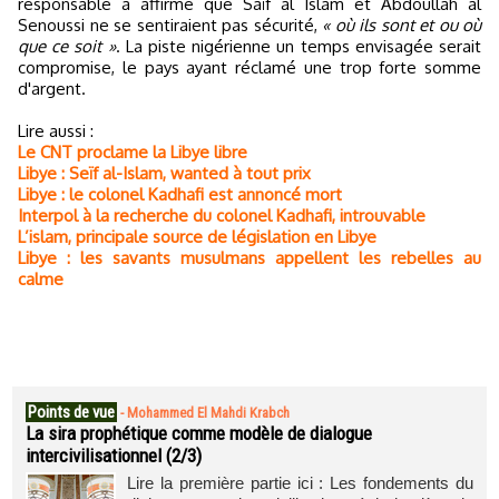
responsable a affirmé que Saïf al Islam et Abdoullah al
Senoussi ne se sentiraient pas sécurité,
« où ils sont et ou où
que ce soit »
. La piste nigérienne un temps envisagée serait
compromise, le pays ayant réclamé une trop forte somme
d'argent.
Lire aussi :
Le CNT proclame la Libye libre
Libye : Seïf al-Islam, wanted à tout prix
Libye : le colonel Kadhafi est annoncé mort
Interpol à la recherche du colonel Kadhafi, introuvable
L’islam, principale source de législation en Libye
Libye : les savants musulmans appellent les rebelles au
calme
Points de vue
-
Mohammed El Mahdi Krabch
La sira prophétique comme modèle de dialogue
intercivilisationnel (2/3)
Lire la première partie ici : Les fondements du