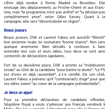
s'être déjà rendue à Rome, Madrid ou Bruxelles. Elle
envisage des déplacements au Proche-Orient et aux Etats-
Unis, mais "le programme n'est pas arrêté" et "la décision pas
complètement prise", selon Gilles Savary. Quant à la
campagne, elle sera "décentralisée en région".
Beaux joueurs
Beaux joueurs, DSK et Laurent Fabius ont aussitôt "félicité"
leur ancienne rivale, lui souhaitant "bonne chance". Non sans
quelque amertume. Bien décidés à continuer à faire
entendre leur voix et leurs idées, tous deux se sont ainsi
contentés de déclarations lapidaires.
Fort de sa deuxième place, DSK a promis sa "mobilisation
totale" au côté de la candidate "pour battre la droite". "Le PS
est d'ores et déjà rassemblé", a-t-il certifié. De son côté,
Laurent Fabius a prévenu qu'il "continuerai(t) d'agir" pour que
ses idées soient "au coeur de la campagne présidentielle".
Je lance un appel
Pour sa première déclaration de candidate officielle,
Ségolène Royal a voulu s'adresser aux Français vendredi à
Melle. Elle les a conviés à "imaginer" avec elle la France de