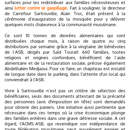
surfaces pour les redistribuer aux familles nécessiteuses et
ainsi
lutter contre le gaspillage
. Fait à souligner, le directeur
de Carrefour Sartrouville, Alain Truc, était présent à la
cérémonie d’inauguration de la mosquée pour y délivrer
quelques mots chaleureux à la communauté musulmane.
Ce sont 10 tonnes de denrées alimentaires qui sont
distribuées chaque mois, à raison de quatre ou cinq
distributions par semaine grâce à la vingtaine de bénévoles
de l’ASB, dirigés par Saïd Touraif. 660 familles, toutes
religions et origines confondues, bénéficient de l’aide
alimentaire et de la restauration sociale, précise également
Abdelhakim Medjaoui. Pour ce faire, un chapiteau est installé
de longue date dans le parking, dans l'attente d'un local qui
conviendrait à l'ASB.
Vivre à Sartrouville n’est pas un critère de sélection des
bénéficiaires, seuls des documents attestant de la précarité
des personnes (avis d'imposition en tête) sont demandés
pour obtenir des paniers. Une initiative aussi pertinente que
nécessaire dans ces temps où la crise économique plonge
des familles entières dans une grave détresse sociale. A cet
égard, l'ACMS-ASB, qui revendique son indépendance de
toute fédération musulmane, peut assurément inspirer et