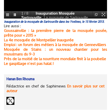
1
/
8
Inauguration Mosquée
Sartrouville
La mosquée de Sartrouville
inaugurée avec le président de l'ACMS,
Inauguration de la mosquée de Sartrouville dans les Yvelines, le 15 février 2013.
Lire aussi :
Abdelhakim Medjaoui (à la tribune).
Goussainville : la première pierre de la mosquée posée,
prête pour « 2015 »
La 4e mosquée de Montpellier inaugurée
Emploi : un forum des métiers à la mosquée de Gennevilliers
Mosquée de Stains : un nouveau chantier pour les
musulmans du 9-3
Près de la moitié de la nourriture mondiale finit à la poubelle
Le gaspillage n’est pas halal !
Hanan Ben Rhouma
Rédactrice en chef de Saphirnews
En savoir plus sur cet
auteur