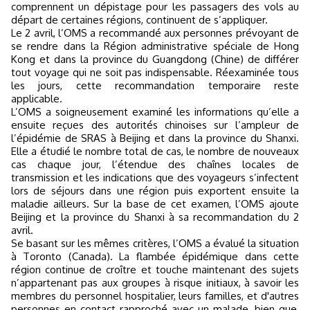
comprennent un dépistage pour les passagers des vols au
départ de certaines régions, continuent de s’appliquer.
Le 2 avril, l’OMS a recommandé aux personnes prévoyant de
se rendre dans la Région administrative spéciale de Hong
Kong et dans la province du Guangdong (Chine) de différer
tout voyage qui ne soit pas indispensable. Réexaminée tous
les jours, cette recommandation temporaire reste
applicable.
L’OMS a soigneusement examiné les informations qu’elle a
ensuite reçues des autorités chinoises sur l’ampleur de
l’épidémie de SRAS à Beijing et dans la province du Shanxi.
Elle a étudié le nombre total de cas, le nombre de nouveaux
cas chaque jour, l’étendue des chaînes locales de
transmission et les indications que des voyageurs s’infectent
lors de séjours dans une région puis exportent ensuite la
maladie ailleurs. Sur la base de cet examen, l’OMS ajoute
Beijing et la province du Shanxi à sa recommandation du 2
avril.
Se basant sur les mêmes critères, l’OMS a évalué la situation
à Toronto (Canada). La flambée épidémique dans cette
région continue de croître et touche maintenant des sujets
n’appartenant pas aux groupes à risque initiaux, à savoir les
membres du personnel hospitalier, leurs familles, et d'autres
personnes en contact rapproché avec un malade, bien que,