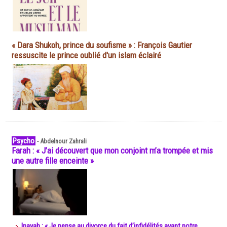
« Dara Shukoh, prince du soufisme » : François Gautier
ressuscite le prince oublié d'un islam éclairé
Psycho
-
Abdelnour Zahrali
Farah : « J’ai découvert que mon conjoint m’a trompée et mis
une autre fille enceinte »
Inayah : « Je pense au divorce du fait d’infidélités avant notre