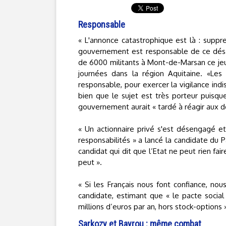
Responsable
« L'annonce catastrophique est là : supp
gouvernement est responsable de ce désast
de 6000 militants à Mont-de-Marsan ce jeud
journées dans la région Aquitaine. «Les d
responsable, pour exercer la vigilance ind
bien que le sujet est très porteur puisque
gouvernement aurait « tardé à réagir aux dé
« Un actionnaire privé s'est désengagé e
responsabilités » a lancé la candidate du Pa
candidat qui dit que l’Etat ne peut rien fai
peut ».
« Si les Français nous font confiance, nou
candidate, estimant que « le pacte social
millions d’euros par an, hors stock-options 
Sarkozy et Bayrou : même combat