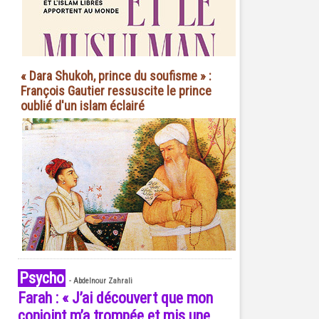
« Dara Shukoh, prince du soufisme » :
François Gautier ressuscite le prince
oublié d'un islam éclairé
Psycho
-
Abdelnour Zahrali
Farah : « J’ai découvert que mon
conjoint m’a trompée et mis une