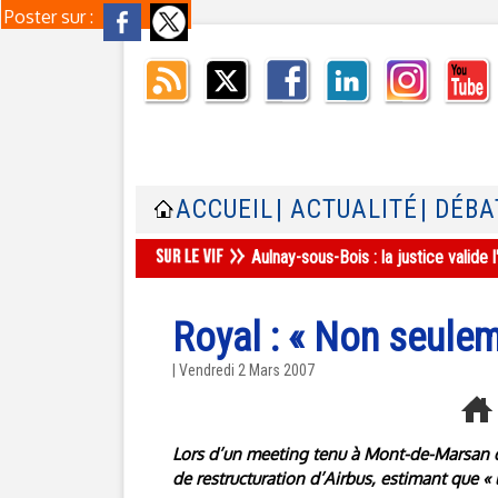
Poster sur :
ACCUEIL
| ACTUALITÉ
| DÉBA
Aulnay-sous-Bois : la justice valid
Royal : « Non seuleme
| Vendredi 2 Mars 2007
Lors d’un meeting tenu à Mont-de-Marsan da
de restructuration d’Airbus, estimant que «