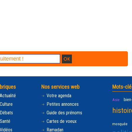
briques
Nos services web
Mots-clé
Actualité
Votre agenda
bien
Asie
Culture
Petites annonces
histoir
Débats
Guide des prénoms
Santé
Cartes de voeux
mosquée
Vidéos
Ramadan