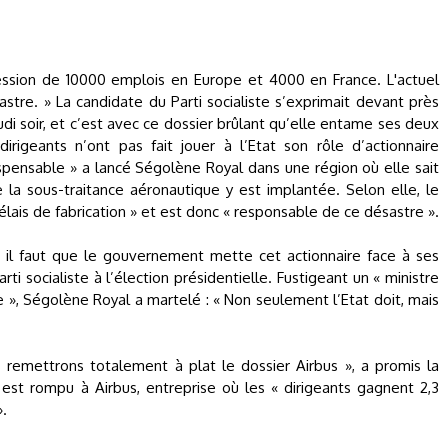
ression de 10000 emplois en Europe et 4000 en France. L'actuel
re. » La candidate du Parti socialiste s’exprimait devant près
i soir, et c’est avec ce dossier brûlant qu’elle entame ses deux
irigeants n’ont pas fait jouer à l’Etat son rôle d’actionnaire
ispensable » a lancé Ségolène Royal dans une région où elle sait
 la sous-traitance aéronautique y est implantée. Selon elle, le
lais de fabrication » et est donc « responsable de ce désastre ».
t il faut que le gouvernement mette cet actionnaire face à ses
rti socialiste à l’élection présidentielle. Fustigeant un « ministre
re », Ségolène Royal a martelé : « Non seulement l’Etat doit, mais
s remettrons totalement à plat le dossier Airbus », a promis la
 est rompu à Airbus, entreprise où les « dirigeants gagnent 2,3
».