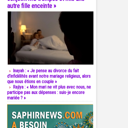
autre fille enceinte »
Inayah : « Je pense au divorce du fait
d’infidélités avant notre mariage religieux, alors
que nous étions en couple »
Rajiya : « Mon mari ne vit plus avec nous, ne
participe pas aux dépenses : suis-je encore
mariée ? »