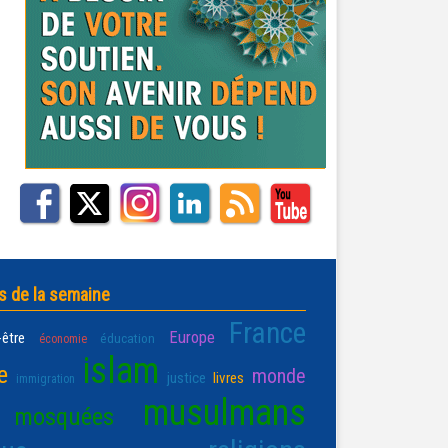
s de la semaine
France
Europe
-être
éducation
économie
islam
e
monde
justice
livres
immigration
musulmans
mosquées