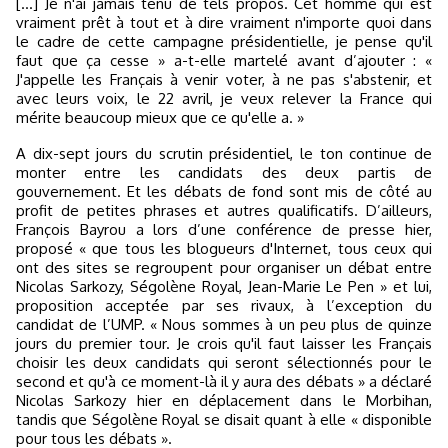
[…] Je n'ai jamais tenu de tels propos. Cet homme qui est
vraiment prêt à tout et à dire vraiment n'importe quoi dans
le cadre de cette campagne présidentielle, je pense qu'il
faut que ça cesse » a-t-elle martelé avant d’ajouter : «
J'appelle les Français à venir voter, à ne pas s'abstenir, et
avec leurs voix, le 22 avril, je veux relever la France qui
mérite beaucoup mieux que ce qu'elle a. »
A dix-sept jours du scrutin présidentiel, le ton continue de
monter entre les candidats des deux partis de
gouvernement. Et les débats de fond sont mis de côté au
profit de petites phrases et autres qualificatifs. D’ailleurs,
François Bayrou a lors d’une conférence de presse hier,
proposé « que tous les blogueurs d'Internet, tous ceux qui
ont des sites se regroupent pour organiser un débat entre
Nicolas Sarkozy, Ségolène Royal, Jean-Marie Le Pen » et lui,
proposition acceptée par ses rivaux, à l’exception du
candidat de l’UMP. « Nous sommes à un peu plus de quinze
jours du premier tour. Je crois qu'il faut laisser les Français
choisir les deux candidats qui seront sélectionnés pour le
second et qu'à ce moment-là il y aura des débats » a déclaré
Nicolas Sarkozy hier en déplacement dans le Morbihan,
tandis que Ségolène Royal se disait quant à elle « disponible
pour tous les débats ».