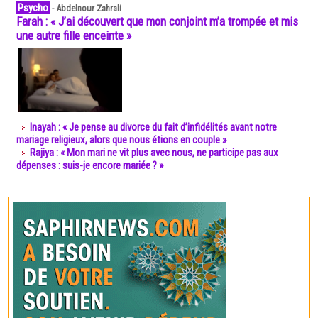
Psycho
-
Abdelnour Zahrali
Farah : « J’ai découvert que mon conjoint m’a trompée et mis
une autre fille enceinte »
Inayah : « Je pense au divorce du fait d’infidélités avant notre
mariage religieux, alors que nous étions en couple »
Rajiya : « Mon mari ne vit plus avec nous, ne participe pas aux
dépenses : suis-je encore mariée ? »