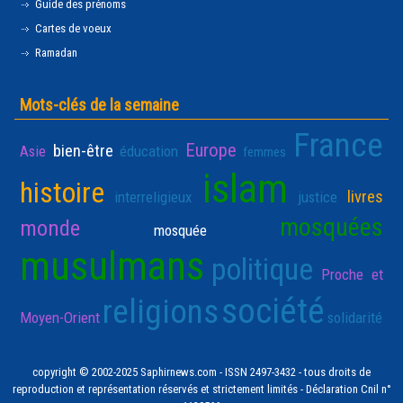
Guide des prénoms
Cartes de voeux
Ramadan
Mots-clés de la semaine
France
Europe
bien-être
Asie
éducation
femmes
islam
histoire
livres
interreligieux
justice
mosquées
monde
mosquée
musulmans
politique
Proche et
société
religions
Moyen-Orient
solidarité
copyright © 2002-2025 Saphirnews.com - ISSN 2497-3432 - tous droits de
reproduction et représentation réservés et strictement limités - Déclaration Cnil n°