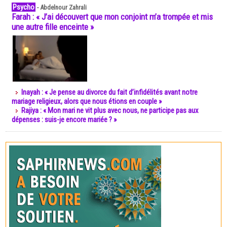
Psycho
-
Abdelnour Zahrali
Farah : « J’ai découvert que mon conjoint m’a trompée et mis
une autre fille enceinte »
Inayah : « Je pense au divorce du fait d’infidélités avant notre
mariage religieux, alors que nous étions en couple »
Rajiya : « Mon mari ne vit plus avec nous, ne participe pas aux
dépenses : suis-je encore mariée ? »