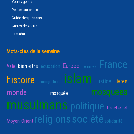
Votre agenda
Petites annonces
Guide des prénoms
Cartes de voeux
Ramadan
Mots-clés de la semaine
France
Europe
bien-être
Asie
éducation
femmes
islam
histoire
justice
livres
immigration
mosquées
monde
mosquée
musulmans
politique
Proche et
religions
société
Moyen-Orient
solidarité