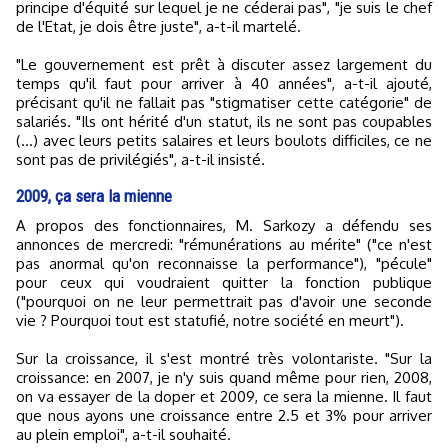
principe d'équité sur lequel je ne céderai pas", "je suis le chef
de l'Etat, je dois être juste", a-t-il martelé.
"Le gouvernement est prêt à discuter assez largement du
temps qu'il faut pour arriver à 40 années", a-t-il ajouté,
précisant qu'il ne fallait pas "stigmatiser cette catégorie" de
salariés. "Ils ont hérité d'un statut, ils ne sont pas coupables
(...) avec leurs petits salaires et leurs boulots difficiles, ce ne
sont pas de privilégiés", a-t-il insisté.
2009, ça sera la mienne
A propos des fonctionnaires, M. Sarkozy a défendu ses
annonces de mercredi: "rémunérations au mérite" ("ce n'est
pas anormal qu'on reconnaisse la performance"), "pécule"
pour ceux qui voudraient quitter la fonction publique
("pourquoi on ne leur permettrait pas d'avoir une seconde
vie ? Pourquoi tout est statufié, notre société en meurt").
Sur la croissance, il s'est montré très volontariste. "Sur la
croissance: en 2007, je n'y suis quand même pour rien, 2008,
on va essayer de la doper et 2009, ce sera la mienne. Il faut
que nous ayons une croissance entre 2.5 et 3% pour arriver
au plein emploi", a-t-il souhaité.