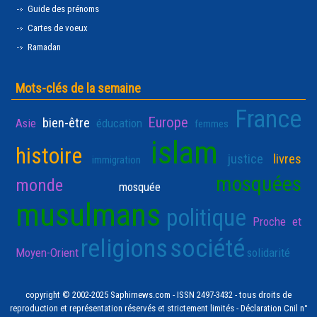
Guide des prénoms
Cartes de voeux
Ramadan
Mots-clés de la semaine
France
Europe
bien-être
Asie
éducation
femmes
islam
histoire
justice
livres
immigration
mosquées
monde
mosquée
musulmans
politique
Proche et
religions
société
Moyen-Orient
solidarité
copyright © 2002-2025 Saphirnews.com - ISSN 2497-3432 - tous droits de
reproduction et représentation réservés et strictement limités - Déclaration Cnil n°