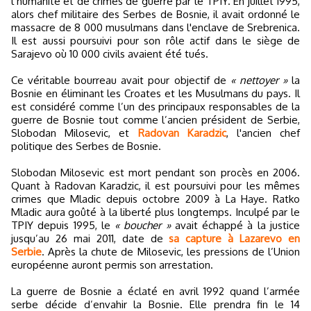
l’humanité et de crimes de guerre par le TPIY. En juillet 1995,
alors chef militaire des Serbes de Bosnie, il avait ordonné le
massacre de 8 000 musulmans dans l'enclave de Srebrenica.
Il est aussi poursuivi pour son rôle actif dans le siège de
Sarajevo où 10 000 civils avaient été tués.
Ce véritable bourreau avait pour objectif de
« nettoyer »
la
Bosnie en éliminant les Croates et les Musulmans du pays. Il
est considéré comme l’un des principaux responsables de la
guerre de Bosnie tout comme l’ancien président de Serbie,
Slobodan Milosevic, et
Radovan Karadzic
, l'ancien chef
politique des Serbes de Bosnie.
Slobodan Milosevic est mort pendant son procès en 2006.
Quant à Radovan Karadzic, il est poursuivi pour les mêmes
crimes que Mladic depuis octobre 2009 à La Haye. Ratko
Mladic aura goûté à la liberté plus longtemps. Inculpé par le
TPIY depuis 1995, le
« boucher »
avait échappé à la justice
jusqu’au 26 mai 2011, date de
sa capture à Lazarevo en
Serbie
. Après la chute de Milosevic, les pressions de l’Union
européenne auront permis son arrestation.
La guerre de Bosnie a éclaté en avril 1992 quand l’armée
serbe décide d’envahir la Bosnie. Elle prendra fin le 14