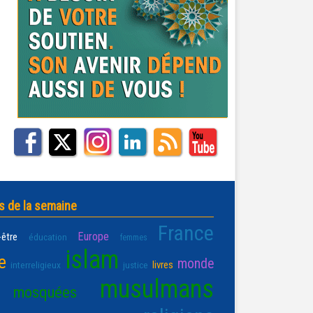
s de la semaine
France
Europe
-être
éducation
femmes
islam
e
monde
livres
interreligieux
justice
musulmans
mosquées