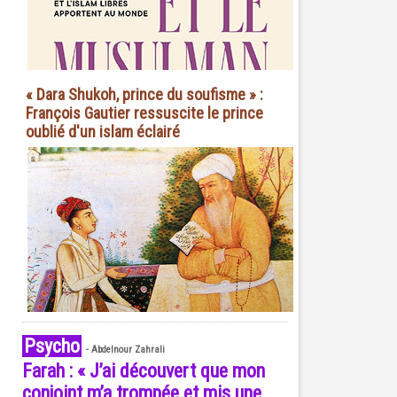
« Dara Shukoh, prince du soufisme » :
François Gautier ressuscite le prince
oublié d'un islam éclairé
Psycho
-
Abdelnour Zahrali
Farah : « J’ai découvert que mon
conjoint m’a trompée et mis une