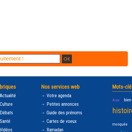
briques
Nos services web
Mots-clé
Actualité
Votre agenda
bien
Asie
Culture
Petites annonces
histoir
Débats
Guide des prénoms
Santé
Cartes de voeux
mosquée
Vidéos
Ramadan