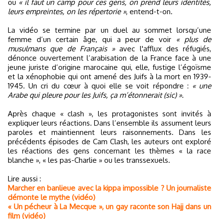
ou
« il faut un camp pour ces gens, on prend leurs identités,
leurs empreintes, on les répertorie »
, entend-t-on.
La vidéo se termine par un duel au sommet lorsqu’une
femme d’un certain âge, qui a peur de voir
« plus de
musulmans que de Français »
avec l'afflux des réfugiés,
dénonce ouvertement l’arabisation de la France face à une
jeune juriste d’origine marocaine qui, elle, fustige l’égoïsme
et la xénophobie qui ont amené des Juifs à la mort en 1939-
1945. Un cri du cœur à quoi elle se voit répondre :
« une
Arabe qui pleure pour les Juifs, ça m’étonnerait (sic) »
.
Après chaque « clash », les protagonistes sont invités à
expliquer leurs réactions. Dans l’ensemble ils assument leurs
paroles et maintiennent leurs raisonnements. Dans les
précédents épisodes de Cam Clash, les auteurs ont exploré
les réactions des gens concernant les thèmes « la race
blanche », « les pas-Charlie » ou les transsexuels.
Lire aussi :
Marcher en banlieue avec la kippa impossible ? Un journaliste
démonte le mythe (vidéo)
« Un pécheur à La Mecque », un gay raconte son Hajj dans un
film (vidéo)