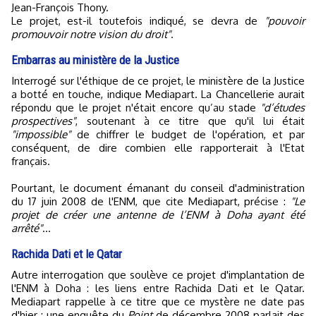
Jean-François Thony.
Le projet, est-il toutefois indiqué, se devra de
"pouvoir
promouvoir notre vision du droit"
.
Embarras au ministère de la Justice
Interrogé sur l'éthique de ce projet, le ministère de la Justice
a botté en touche, indique Mediapart. La Chancellerie aurait
répondu que le projet n'était encore qu’au stade
"d’études
prospectives"
, soutenant à ce titre que qu'il lui était
"impossible"
de chiffrer le budget de l'opération, et par
conséquent, de dire combien elle rapporterait à l'Etat
français.
Pourtant, le document émanant du conseil d'administration
du 17 juin 2008 de l'ENM, que cite Mediapart, précise :
"Le
projet de créer une antenne de l’ENM à Doha ayant été
arrêté"
...
Rachida Dati et le Qatar
Autre interrogation que soulève ce projet d'implantation de
l'ENM à Doha : les liens entre Rachida Dati et le Qatar.
Mediapart rappelle à ce titre que ce mystère ne date pas
d'hier : une enquête du
Point
de décembre 2008 parlait des