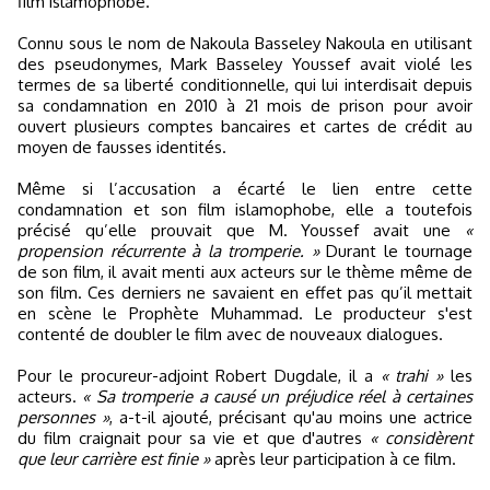
film islamophobe.
Connu sous le nom de Nakoula Basseley Nakoula en utilisant
des pseudonymes, Mark Basseley Youssef avait violé les
termes de sa liberté conditionnelle, qui lui interdisait depuis
sa condamnation en 2010 à 21 mois de prison pour avoir
ouvert plusieurs comptes bancaires et cartes de crédit au
moyen de fausses identités.
Même si l’accusation a écarté le lien entre cette
condamnation et son film islamophobe, elle a toutefois
précisé qu’elle prouvait que M. Youssef avait une
«
propension récurrente à la tromperie. »
Durant le tournage
de son film, il avait menti aux acteurs sur le thème même de
son film. Ces derniers ne savaient en effet pas qu’il mettait
en scène le Prophète Muhammad. Le producteur s'est
contenté de doubler le film avec de nouveaux dialogues.
Pour le procureur-adjoint Robert Dugdale, il a
« trahi »
les
acteurs.
« Sa tromperie a causé un préjudice réel à certaines
personnes »
, a-t-il ajouté, précisant qu'au moins une actrice
du film craignait pour sa vie et que d'autres
« considèrent
que leur carrière est finie »
après leur participation à ce film.