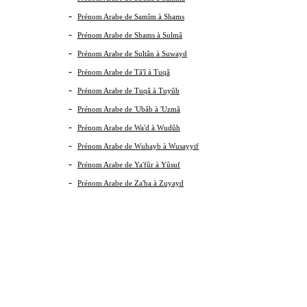
-
Prénom Arabe de Samîm à Shams
-
Prénom Arabe de Shams à Sulmâ
-
Prénom Arabe de Sultân à Suwayd
-
Prénom Arabe de Tâ'î à Tuqâ
-
Prénom Arabe de Tuqâ à Tuyûb
-
Prénom Arabe de 'Ubâb à 'Uzmâ
-
Prénom Arabe de Wa'd à Wudûh
-
Prénom Arabe de Wuhayb à Wusayyif
-
Prénom Arabe de Ya'fûr à Yûsuf
-
Prénom Arabe de Za'ba à Zuyayd