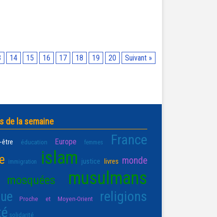
3
14
15
16
17
18
19
20
Suivant »
s de la semaine
France
Europe
-être
éducation
femmes
islam
re
monde
justice
livres
immigration
musulmans
mosquées
religions
que
Proche et Moyen-Orient
té
solidarité