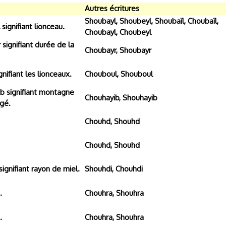
Autres écritures
Shoubayl, Shoubeyl, Shoubaïl, Choubaïl,
 signifiant lionceau.
Choubayl, Choubeyl
 signifiant durée de la
Choubayr, Shoubayr
gnifiant les lionceaux.
Chouboul, Shouboul
b signifiant montagne
Chouhayib, Shouhayib
gé.
Chouhd, Shouhd
Chouhd, Shouhd
ignifiant rayon de miel.
Shouhdi, Chouhdi
.
Chouhra, Shouhra
.
Chouhra, Shouhra