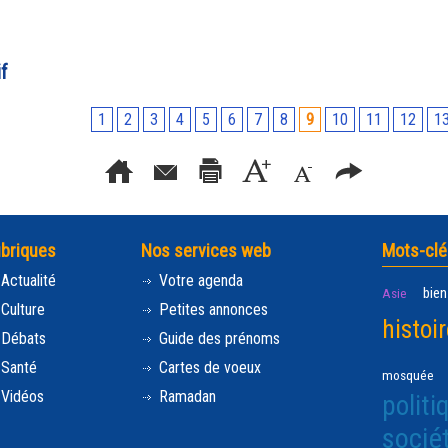
f
1
2
3
4
5
6
7
8
9
10
11
12
1
briques
Nos services web
Mots-clé
Actualité
Votre agenda
bien
Asie
Culture
Petites annonces
histoi
Débats
Guide des prénoms
Santé
Cartes de voeux
mosquée
Vidéos
Ramadan
politi
socié