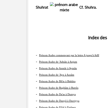
Shuhrat
Cf. Shuhra.
Index des prénom
-
Prénom Arabe commençant par la lettre A jusqu'à Adlî
-
Prénom Arabe de 'Adnân à Anjum
-
Prénom Arabe de Anmâr à Aymân
-
Prénom Arabe de 'Ayn à Azzâm
-
Prénom Arabe de Bâ'in à Bishâra
-
Prénom Arabe de Bughâm à Butrûs
-
Prénom Arabe de Da'as à Dumya
-
Prénom Arabe de Dunyâ à Durriyya
-
Prénom Arabe de Fâ'id à Firdaws