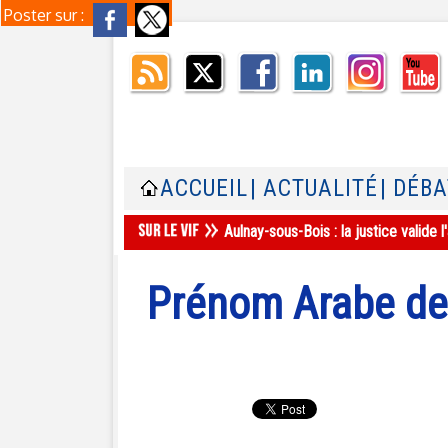
Poster sur :
ACCUEIL
| ACTUALITÉ
| DÉB
Aulnay-sous-Bois : la justice valid
Prénom Arabe de