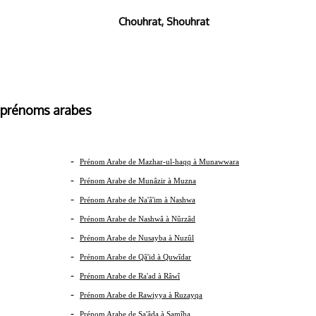
Chouhrat, Shouhrat
s arabes
-
Prénom Arabe de Mazhar-ul-haqq à Munawwara
-
Prénom Arabe de Munâzir à Muzna
-
Prénom Arabe de Na'â'im à Nashwa
-
Prénom Arabe de Nashwâ à Nûrzâd
-
Prénom Arabe de Nusayba à Nuzûl
-
Prénom Arabe de Qâ'id à Quwîdar
-
Prénom Arabe de Ra'ad à Râwî
-
Prénom Arabe de Rawiyya à Ruzayqa
-
Prénom Arabe de Sa'âda à Samîha