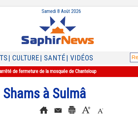
Samedi 8 Août 2026
ATS
| CULTURE
| SANTÉ
| VIDÉOS
e l'arrêté de fermeture de la mosquée de Chanteloup
 Shams à Sulmâ