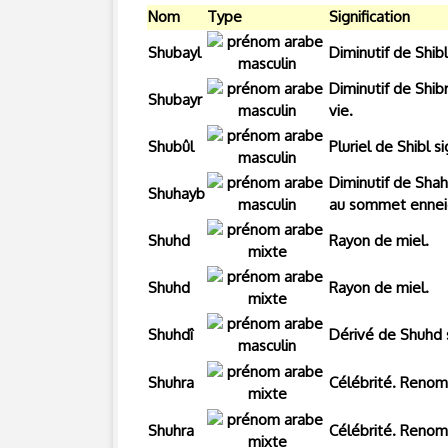
Nom
Type
Signification
Shubayl
Diminutif de Shibl
Diminutif de Shibr
Shubayr
vie.
Shubûl
Pluriel de Shibl si
Diminutif de Shah
Shuhayb
au sommet ennei
Shuhd
Rayon de miel.
Shuhd
Rayon de miel.
Shuhdî
Dérivé de Shuhd s
Shuhra
Célébrité. Renom
Shuhra
Célébrité. Renom