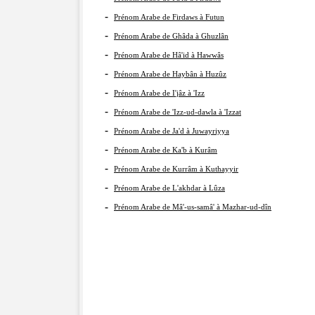
-
Prénom Arabe de Firdaws à Futun
-
Prénom Arabe de Ghâda à Ghuzlân
-
Prénom Arabe de Hâ'id à Hawwâs
-
Prénom Arabe de Haybân à Huzûz
-
Prénom Arabe de I'jâz à 'Izz
-
Prénom Arabe de 'Izz-ud-dawla à 'Izzat
-
Prénom Arabe de Ja'd à Juwayriyya
-
Prénom Arabe de Ka'b à Kurâm
-
Prénom Arabe de Kurrâm à Kuthayyir
-
Prénom Arabe de L'akhdar à Lûza
-
Prénom Arabe de Mâ'-us-samâ' à Mazhar-ud-dîn