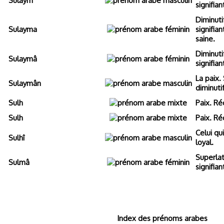
Sulaym
signifian
Diminuti
Sulayma
signifian
saine.
Diminuti
Sulaymâ
signifian
La paix.
Sulaymân
diminuti
Sulh
Paix. Réc
Sulh
Paix. Réc
Celui qu
Sulhî
loyal.
Superlat
Sulmâ
signifian
Index des prénoms arabes