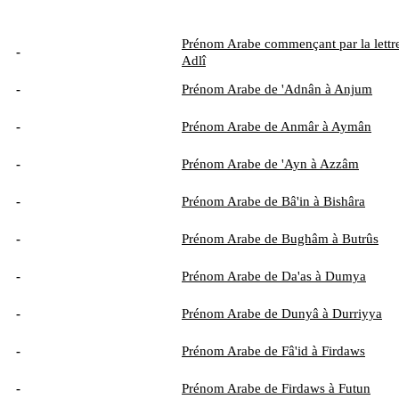
Prénom Arabe commençant par la lettre
-
Adlî
-
Prénom Arabe de 'Adnân à Anjum
-
Prénom Arabe de Anmâr à Aymân
-
Prénom Arabe de 'Ayn à Azzâm
-
Prénom Arabe de Bâ'in à Bishâra
-
Prénom Arabe de Bughâm à Butrûs
-
Prénom Arabe de Da'as à Dumya
-
Prénom Arabe de Dunyâ à Durriyya
-
Prénom Arabe de Fâ'id à Firdaws
-
Prénom Arabe de Firdaws à Futun