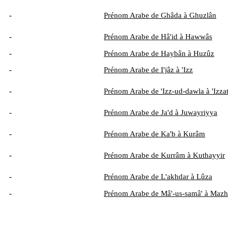
-
Prénom Arabe de Ghâda à Ghuzlân
-
Prénom Arabe de Hâ'id à Hawwâs
-
Prénom Arabe de Haybân à Huzûz
-
Prénom Arabe de I'jâz à 'Izz
-
Prénom Arabe de 'Izz-ud-dawla à 'Izza
-
Prénom Arabe de Ja'd à Juwayriyya
-
Prénom Arabe de Ka'b à Kurâm
-
Prénom Arabe de Kurrâm à Kuthayyir
-
Prénom Arabe de L'akhdar à Lûza
-
Prénom Arabe de Mâ'-us-samâ' à Mazh