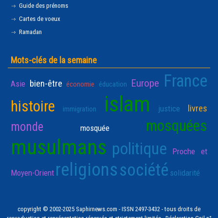
Guide des prénoms
Cartes de voeux
Ramadan
Mots-clés de la semaine
France
Europe
bien-être
Asie
économie
éducation
islam
histoire
livres
justice
immigration
mosquées
monde
mosquée
musulmans
politique
Proche et
religions
société
Moyen-Orient
solidarité
copyright © 2002-2025 Saphirnews.com - ISSN 2497-3432 - tous droits de