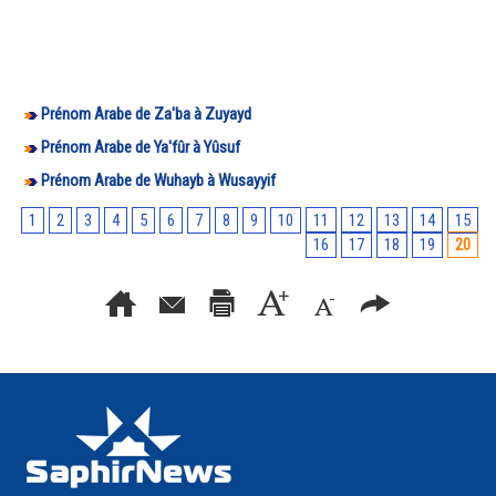
Prénom Arabe de Za'ba à Zuyayd
Prénom Arabe de Ya'fûr à Yûsuf
Prénom Arabe de Wuhayb à Wusayyif
1
2
3
4
5
6
7
8
9
10
11
12
13
14
15
16
17
18
19
20