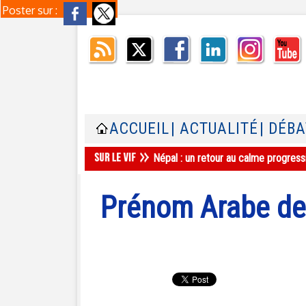
Poster sur :
ACCUEIL
| ACTUALITÉ
| DÉB
Népal : un retour au calme progress
Prénom Arabe de