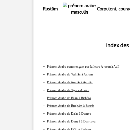
Rustûm
Corpulent, coura
Index des prénom
-
Prénom Arabe commençant par la lettre A jusqu'à Adlî
-
Prénom Arabe de 'Adnân à Anjum
-
Prénom Arabe de Anmâr à Aymân
-
Prénom Arabe de 'Ayn à Azzâm
-
Prénom Arabe de Bâ'in à Bishâra
-
Prénom Arabe de Bughâm à Butrûs
-
Prénom Arabe de Da'as à Dumya
-
Prénom Arabe de Dunyâ à Durriyya
-
Prénom Arabe de Fâ'id à Firdaws