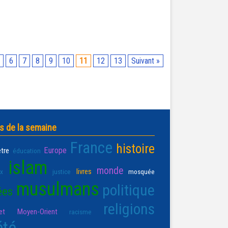
6
7
8
9
10
11
12
13
Suivant »
s de la semaine
France
histoire
Europe
être
éducation
islam
monde
livres
ux
justice
mosquée
musulmans
politique
ées
religions
t Moyen-Orient
racisme
été