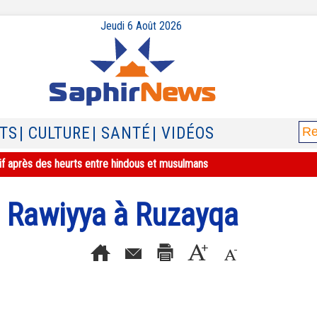
Jeudi 6 Août 2026
ATS
| CULTURE
| SANTÉ
| VIDÉOS
if après des heurts entre hindous et musulmans
 Rawiyya à Ruzayqa