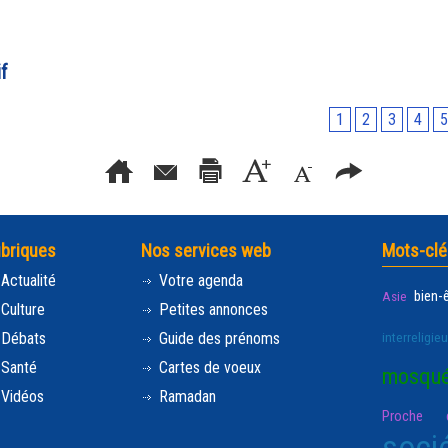
f
1
2
3
4
5
briques
Nos services web
Mots-clé
Actualité
Votre agenda
bien-
Asie
Culture
Petites annonces
Débats
Guide des prénoms
interreligie
Santé
Cartes de voeux
mosqu
Vidéos
Ramadan
Proche e
soci