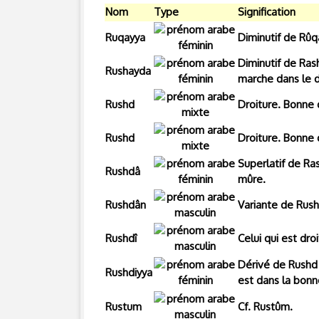
Nom
Type
Signification
Ruqayya
Diminutif de Rûqa
Diminutif de Rash
Rushayda
marche dans le d
Rushd
Droiture. Bonne d
Rushd
Droiture. Bonne d
Superlatif de Rash
Rushdâ
mûre.
Rushdân
Variante de Rush
Rushdî
Celui qui est droi
Dérivé de Rushd s
Rushdiyya
est dans la bonn
Rustum
Cf. Rustûm.