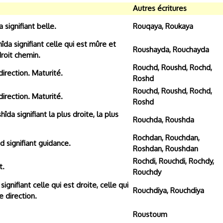
Autres écritures
 signifiant belle.
Rouqaya, Roukaya
îda signifiant celle qui est mûre et
Roushayda, Rouchayda
roit chemin.
Rouchd, Roushd, Rochd,
irection. Maturité.
Roshd
Rouchd, Roushd, Rochd,
irection. Maturité.
Roshd
îda signifiant la plus droite, la plus
Rouchda, Roushda
Rochdan, Rouchdan,
d signifiant guidance.
Roshdan, Roushdan
Rochdi, Rouchdi, Rochdy,
t.
Rouchdy
ignifiant celle qui est droite, celle qui
Rouchdiya, Rouchdiya
e direction.
Roustoum