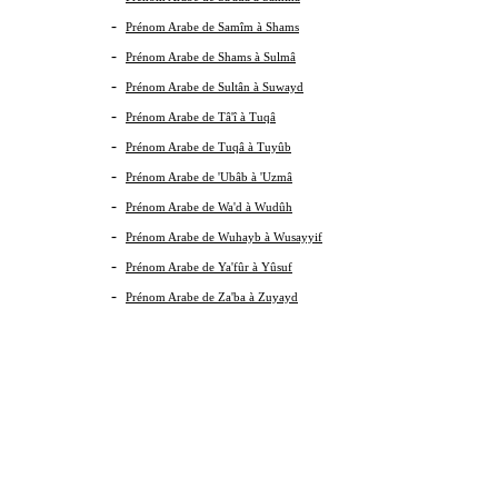
-
Prénom Arabe de Samîm à Shams
-
Prénom Arabe de Shams à Sulmâ
-
Prénom Arabe de Sultân à Suwayd
-
Prénom Arabe de Tâ'î à Tuqâ
-
Prénom Arabe de Tuqâ à Tuyûb
-
Prénom Arabe de 'Ubâb à 'Uzmâ
-
Prénom Arabe de Wa'd à Wudûh
-
Prénom Arabe de Wuhayb à Wusayyif
-
Prénom Arabe de Ya'fûr à Yûsuf
-
Prénom Arabe de Za'ba à Zuyayd