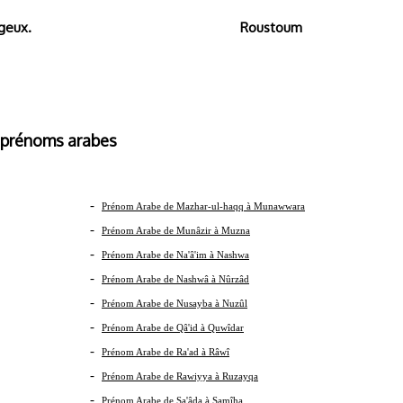
geux.
Roustoum
s arabes
-
Prénom Arabe de Mazhar-ul-haqq à Munawwara
-
Prénom Arabe de Munâzir à Muzna
-
Prénom Arabe de Na'â'im à Nashwa
-
Prénom Arabe de Nashwâ à Nûrzâd
-
Prénom Arabe de Nusayba à Nuzûl
-
Prénom Arabe de Qâ'id à Quwîdar
-
Prénom Arabe de Ra'ad à Râwî
-
Prénom Arabe de Rawiyya à Ruzayqa
-
Prénom Arabe de Sa'âda à Samîha