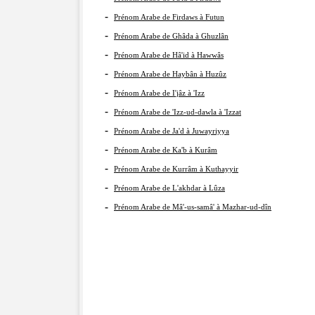
-
Prénom Arabe de Firdaws à Futun
-
Prénom Arabe de Ghâda à Ghuzlân
-
Prénom Arabe de Hâ'id à Hawwâs
-
Prénom Arabe de Haybân à Huzûz
-
Prénom Arabe de I'jâz à 'Izz
-
Prénom Arabe de 'Izz-ud-dawla à 'Izzat
-
Prénom Arabe de Ja'd à Juwayriyya
-
Prénom Arabe de Ka'b à Kurâm
-
Prénom Arabe de Kurrâm à Kuthayyir
-
Prénom Arabe de L'akhdar à Lûza
-
Prénom Arabe de Mâ'-us-samâ' à Mazhar-ud-dîn