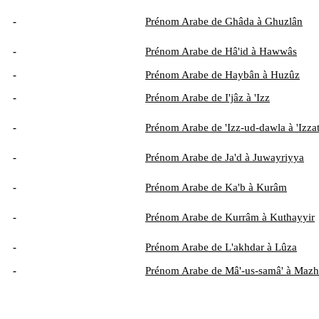
-
Prénom Arabe de Ghâda à Ghuzlân
-
Prénom Arabe de Hâ'id à Hawwâs
-
Prénom Arabe de Haybân à Huzûz
-
Prénom Arabe de I'jâz à 'Izz
-
Prénom Arabe de 'Izz-ud-dawla à 'Izza
-
Prénom Arabe de Ja'd à Juwayriyya
-
Prénom Arabe de Ka'b à Kurâm
-
Prénom Arabe de Kurrâm à Kuthayyir
-
Prénom Arabe de L'akhdar à Lûza
-
Prénom Arabe de Mâ'-us-samâ' à Mazh