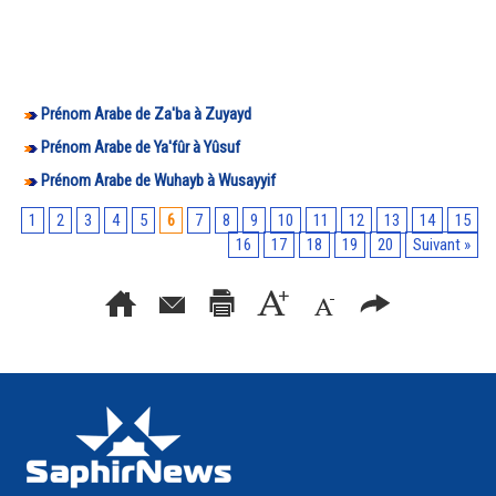
Prénom Arabe de Za'ba à Zuyayd
Prénom Arabe de Ya'fûr à Yûsuf
Prénom Arabe de Wuhayb à Wusayyif
1
2
3
4
5
6
7
8
9
10
11
12
13
14
15
16
17
18
19
20
Suivant »