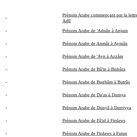
Prénom Arabe commençant par la lettre
-
Adlî
-
Prénom Arabe de 'Adnân à Anjum
-
Prénom Arabe de Anmâr à Aymân
-
Prénom Arabe de 'Ayn à Azzâm
-
Prénom Arabe de Bâ'in à Bishâra
-
Prénom Arabe de Bughâm à Butrûs
-
Prénom Arabe de Da'as à Dumya
-
Prénom Arabe de Dunyâ à Durriyya
-
Prénom Arabe de Fâ'id à Firdaws
-
Prénom Arabe de Firdaws à Futun