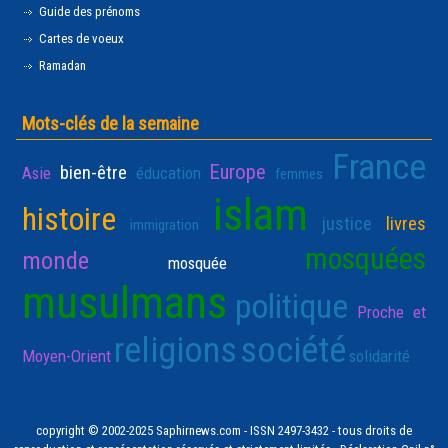
Guide des prénoms
Cartes de voeux
Ramadan
Mots-clés de la semaine
France
Europe
bien-être
Asie
éducation
femmes
islam
histoire
justice
livres
immigration
mosquées
monde
mosquée
musulmans
politique
Proche et
religions
société
Moyen-Orient
solidarité
copyright © 2002-2025 Saphirnews.com - ISSN 2497-3432 - tous droits de