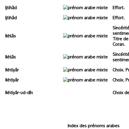
Ijtihâd
Effort.
Ijtihâd
Effort.
Sincérit
sentime
Ikhlâs
Titre de
Coran.
Sincérit
Ikhlâs
sentime
Ikhtiyâr
Choix. P
Ikhtiyâr
Choix. P
Ikhtiyâr-ud-dîn
Choix de
Index des prénoms arabes