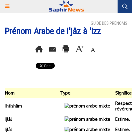
GUIDE DES PRÉNOMS
Prénom Arabe de I'jâz à 'Izz
Nom
Type
Significa
Respect.
Ihtishâm
révérenc
Ijlâl
Estime.
Ijlâl
Estime.