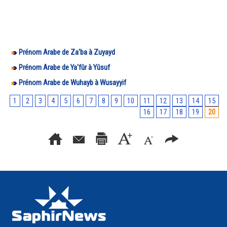
Prénom Arabe de Za'ba à Zuyayd
Prénom Arabe de Ya'fûr à Yûsuf
Prénom Arabe de Wuhayb à Wusayyif
1
2
3
4
5
6
7
8
9
10
11
12
13
14
15
16
17
18
19
20