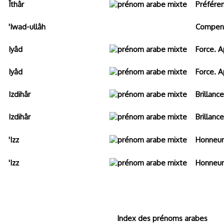
Îthâr
Préféren
'Iwad-ullâh
Compens
Iyâd
Force. A
Iyâd
Force. A
Izdihâr
Brillance
Izdihâr
Brillance
'Izz
Honneur.
'Izz
Honneur.
Index des prénoms arabes