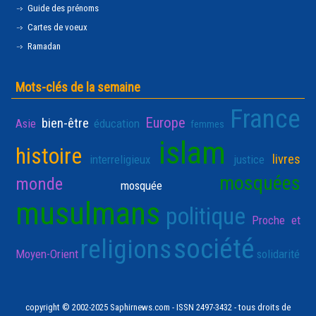
Guide des prénoms
Cartes de voeux
Ramadan
Mots-clés de la semaine
France
Europe
bien-être
Asie
éducation
femmes
islam
histoire
livres
interreligieux
justice
mosquées
monde
mosquée
musulmans
politique
Proche et
société
religions
Moyen-Orient
solidarité
copyright © 2002-2025 Saphirnews.com - ISSN 2497-3432 - tous droits de