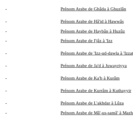
-
Prénom Arabe de Ghâda à Ghuzlân
-
Prénom Arabe de Hâ'id à Hawwâs
-
Prénom Arabe de Haybân à Huzûz
-
Prénom Arabe de I'jâz à 'Izz
-
Prénom Arabe de 'Izz-ud-dawla à 'Izza
-
Prénom Arabe de Ja'd à Juwayriyya
-
Prénom Arabe de Ka'b à Kurâm
-
Prénom Arabe de Kurrâm à Kuthayyir
-
Prénom Arabe de L'akhdar à Lûza
-
Prénom Arabe de Mâ'-us-samâ' à Mazh