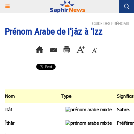
GUIDE DES PRÉNOMS
Prénom Arabe de I'jâz à 'Izz
Nom
Type
Significa
Itâf
Sabre.
Îthâr
Préféren