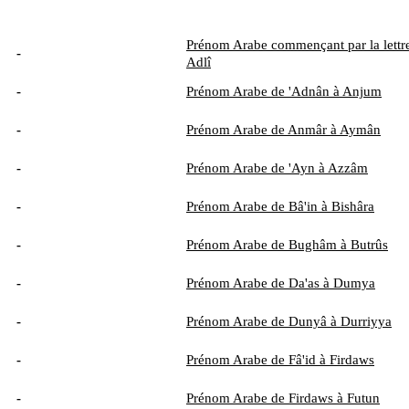
Prénom Arabe commençant par la lettre
-
Adlî
-
Prénom Arabe de 'Adnân à Anjum
-
Prénom Arabe de Anmâr à Aymân
-
Prénom Arabe de 'Ayn à Azzâm
-
Prénom Arabe de Bâ'in à Bishâra
-
Prénom Arabe de Bughâm à Butrûs
-
Prénom Arabe de Da'as à Dumya
-
Prénom Arabe de Dunyâ à Durriyya
-
Prénom Arabe de Fâ'id à Firdaws
-
Prénom Arabe de Firdaws à Futun