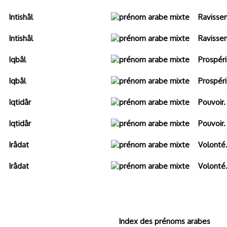
Intishâl
Ravisse
Intishâl
Ravisse
Iqbâl
Prospéri
Iqbâl
Prospéri
Iqtidâr
Pouvoir.
Iqtidâr
Pouvoir.
Irâdat
Volonté
Irâdat
Volonté
Index des prénoms arabes