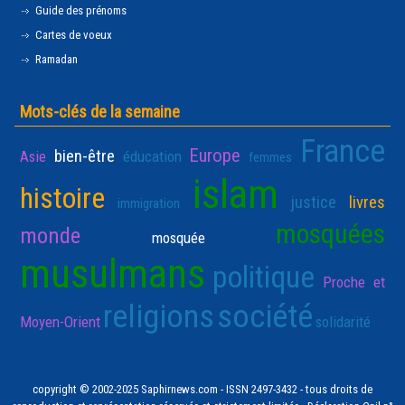
Guide des prénoms
Cartes de voeux
Ramadan
Mots-clés de la semaine
France
Europe
bien-être
Asie
éducation
femmes
islam
histoire
justice
livres
immigration
mosquées
monde
mosquée
musulmans
politique
Proche et
religions
société
Moyen-Orient
solidarité
copyright © 2002-2025 Saphirnews.com - ISSN 2497-3432 - tous droits de