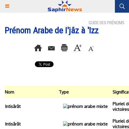
GUIDE DES PRÉNOMS
Prénom Arabe de I'jâz à 'Izz
Nom
Type
Significa
Pluriel d
Intisârât
victoire
Pluriel d
Intisârât
victoire