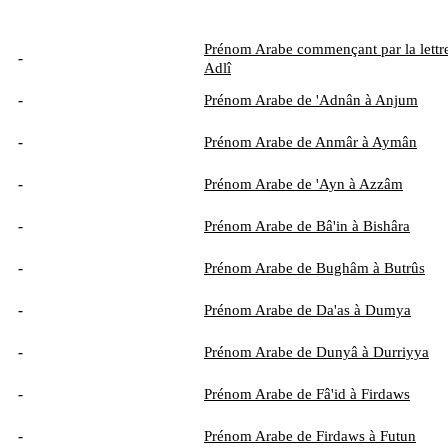
Prénom Arabe commençant par la lettre
-
Adlî
-
Prénom Arabe de 'Adnân à Anjum
-
Prénom Arabe de Anmâr à Aymân
-
Prénom Arabe de 'Ayn à Azzâm
-
Prénom Arabe de Bâ'in à Bishâra
-
Prénom Arabe de Bughâm à Butrûs
-
Prénom Arabe de Da'as à Dumya
-
Prénom Arabe de Dunyâ à Durriyya
-
Prénom Arabe de Fâ'id à Firdaws
-
Prénom Arabe de Firdaws à Futun