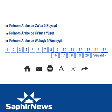
Prénom Arabe de Za'ba à Zuyayd
Prénom Arabe de Ya'fûr à Yûsuf
Prénom Arabe de Wuhayb à Wusayyif
1
2
3
4
5
6
7
8
9
10
11
12
13
14
15
16
17
18
19
20
Suivant »