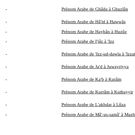
-
Prénom Arabe de Ghâda à Ghuzlân
-
Prénom Arabe de Hâ'id à Hawwâs
-
Prénom Arabe de Haybân à Huzûz
-
Prénom Arabe de I'jâz à 'Izz
-
Prénom Arabe de 'Izz-ud-dawla à 'Izza
-
Prénom Arabe de Ja'd à Juwayriyya
-
Prénom Arabe de Ka'b à Kurâm
-
Prénom Arabe de Kurrâm à Kuthayyir
-
Prénom Arabe de L'akhdar à Lûza
-
Prénom Arabe de Mâ'-us-samâ' à Mazh