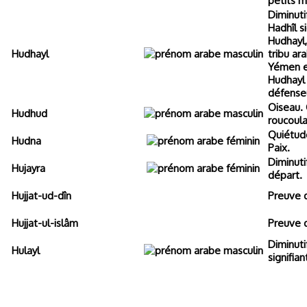
petits m
Diminuti
Hadhîl si
Hudhayl
Hudhayl
tribu ar
Yémen et
Hudhayl
défense
Oiseau.
Hudhud
roucoula
Quiétude
Hudna
Paix.
Diminutif
Hujayra
départ.
Hujjat-ud-dîn
Preuve d
Hujjat-ul-islâm
Preuve d
Diminuti
Hulayl
signifia