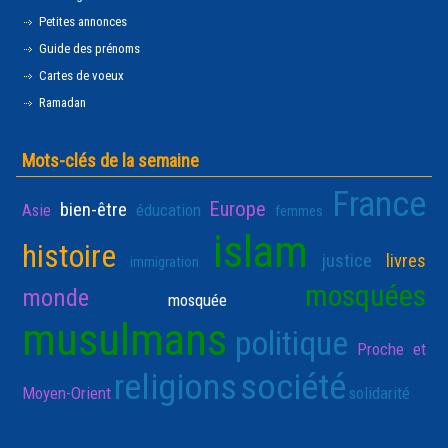
Petites annonces
Guide des prénoms
Cartes de voeux
Ramadan
Mots-clés de la semaine
France
Europe
bien-être
Asie
éducation
femmes
islam
histoire
justice
livres
immigration
mosquées
monde
mosquée
musulmans
politique
Proche et
religions
société
Moyen-Orient
solidarité