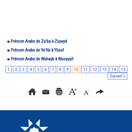
Prénom Arabe de Za'ba à Zuyayd
Prénom Arabe de Ya'fûr à Yûsuf
Prénom Arabe de Wuhayb à Wusayyif
1
2
3
4
5
6
7
8
9
10
11
12
13
14
15
Suivant »