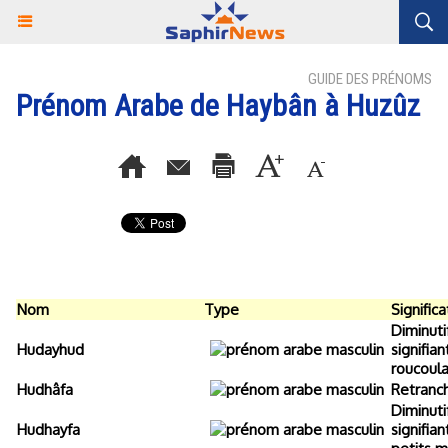
GUIDE DES PRÉNOMS
Prénom Arabe de Haybân à Huzûz
Nom
Type
Significa
Diminut
Hudayhud
signifia
roucoula
Hudhâfa
Retranc
Diminuti
Hudhayfa
signifia