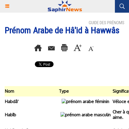
GUIDE DES PRÉNOMS
Prénom Arabe de Hâ'id à Hawwâs
Nom
Type
Significa
Habdâ'
Véloce e
Cher à q
Habîb
aime.