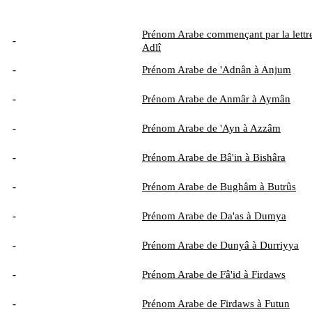
Prénom Arabe commençant par la lettre
-
Adlî
-
Prénom Arabe de 'Adnân à Anjum
-
Prénom Arabe de Anmâr à Aymân
-
Prénom Arabe de 'Ayn à Azzâm
-
Prénom Arabe de Bâ'in à Bishâra
-
Prénom Arabe de Bughâm à Butrûs
-
Prénom Arabe de Da'as à Dumya
-
Prénom Arabe de Dunyâ à Durriyya
-
Prénom Arabe de Fâ'id à Firdaws
-
Prénom Arabe de Firdaws à Futun