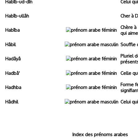
Habîb-ud-dîn
Celui qui
Habîb-ullâh
Cher à D
Chère à
Habîba
qui aime
Hâbil
Souffle 
Pluriel 
Hadâyâ
présents
Hadbâ'
Celle qui
Forme f
Hadhba
signifian
Hâdhil
Celui qui
Index des prénoms arabes