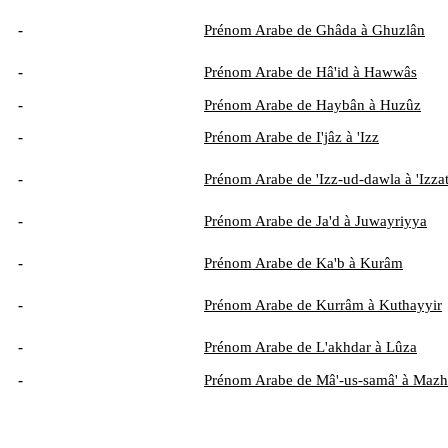
-
Prénom Arabe de Ghâda à Ghuzlân
-
Prénom Arabe de Hâ'id à Hawwâs
-
Prénom Arabe de Haybân à Huzûz
-
Prénom Arabe de I'jâz à 'Izz
-
Prénom Arabe de 'Izz-ud-dawla à 'Izza
-
Prénom Arabe de Ja'd à Juwayriyya
-
Prénom Arabe de Ka'b à Kurâm
-
Prénom Arabe de Kurrâm à Kuthayyir
-
Prénom Arabe de L'akhdar à Lûza
-
Prénom Arabe de Mâ'-us-samâ' à Mazh