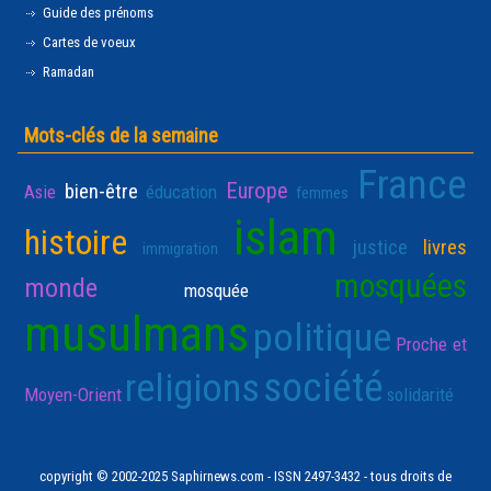
Guide des prénoms
Cartes de voeux
Ramadan
Mots-clés de la semaine
France
Europe
bien-être
Asie
éducation
femmes
islam
histoire
justice
livres
immigration
mosquées
monde
mosquée
musulmans
politique
Proche et
société
religions
Moyen-Orient
solidarité
copyright © 2002-2025 Saphirnews.com - ISSN 2497-3432 - tous droits de