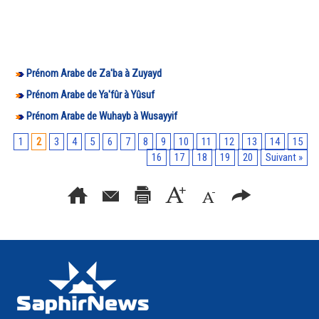
Prénom Arabe de Za'ba à Zuyayd
Prénom Arabe de Ya'fûr à Yûsuf
Prénom Arabe de Wuhayb à Wusayyif
1
2
3
4
5
6
7
8
9
10
11
12
13
14
15
16
17
18
19
20
Suivant »