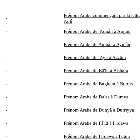
Prénom Arabe commençant par la lettre
-
Adlî
-
Prénom Arabe de 'Adnân à Anjum
-
Prénom Arabe de Anmâr à Aymân
-
Prénom Arabe de 'Ayn à Azzâm
-
Prénom Arabe de Bâ'in à Bishâra
-
Prénom Arabe de Bughâm à Butrûs
-
Prénom Arabe de Da'as à Dumya
-
Prénom Arabe de Dunyâ à Durriyya
-
Prénom Arabe de Fâ'id à Firdaws
-
Prénom Arabe de Firdaws à Futun