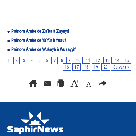
Prénom Arabe de Za'ba à Zuyayd
Prénom Arabe de Ya'fûr à Yûsuf
Prénom Arabe de Wuhayb à Wusayyif
1
2
3
4
5
6
7
8
9
10
11
12
13
14
15
16
17
18
19
20
Suivant »