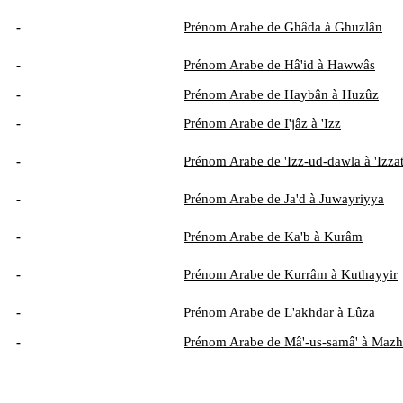
-
Prénom Arabe de Ghâda à Ghuzlân
-
Prénom Arabe de Hâ'id à Hawwâs
-
Prénom Arabe de Haybân à Huzûz
-
Prénom Arabe de I'jâz à 'Izz
-
Prénom Arabe de 'Izz-ud-dawla à 'Izza
-
Prénom Arabe de Ja'd à Juwayriyya
-
Prénom Arabe de Ka'b à Kurâm
-
Prénom Arabe de Kurrâm à Kuthayyir
-
Prénom Arabe de L'akhdar à Lûza
-
Prénom Arabe de Mâ'-us-samâ' à Mazh