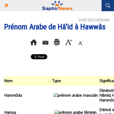
GUIDE DES PRÉNOMS
Prénom Arabe de Hâ'id à Hawwâs
Nom
Type
Significa
Diminut
Hammûda
Hâmid, 
Hammûd
Dérivé d
Hamsa