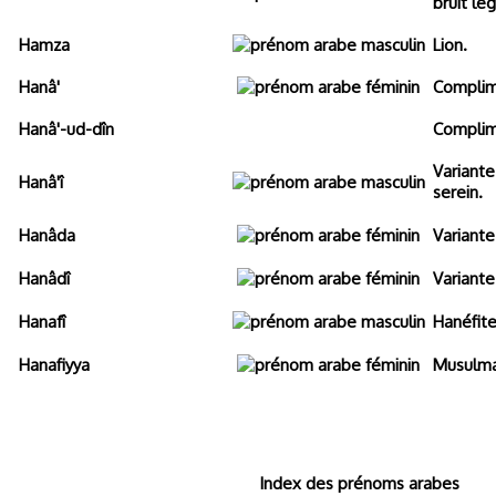
bruit lé
Hamza
Lion.
Hanâ'
Complim
Hanâ'-ud-dîn
Complime
Variante
Hanâ'î
serein.
Hanâda
Variante
Hanâdî
Variante
Hanafî
Hanéfite
Hanafiyya
Musulma
Index des prénoms arabes