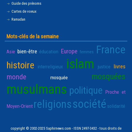
Guide des prénoms
Cartes de voeux
Ramadan
Mots-clés de la semaine
France
Europe
bien-être
Asie
éducation
femmes
islam
histoire
livres
interreligieux
justice
mosquées
monde
mosquée
musulmans
politique
Proche et
société
religions
Moyen-Orient
solidarité
copyright © 2002-2025 Saphirnews.com - ISSN 2497-3432 - tous droits de